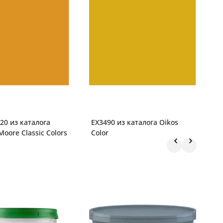
20 из каталога
EX3490 из каталога Oikos
G
oore Classic Colors
Color
к
C