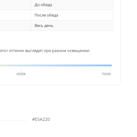
До обеда
После обеда
Весь день
этот оттенок выглядит при разном освещении:
6000K
7000K
#E5A220