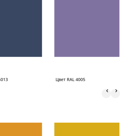
5013
Цвет RAL 4005
Ц