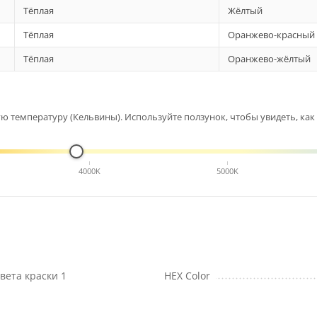
Тёплая
Жёлтый
Тёплая
Оранжево-красный
Тёплая
Оранжево-жёлтый
 температуру (Кельвины). Используйте ползунок, чтобы увидеть, как 
4000K
5000K
вета краски 1
HEX Color