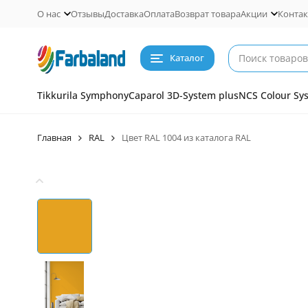
О нас
Отзывы
Доставка
Оплата
Возврат товара
Акции
Конта
Каталог
Tikkurila Symphony
Caparol 3D-System plus
NCS Colour Sy
Главная
RAL
Цвет RAL 1004 из каталога RAL