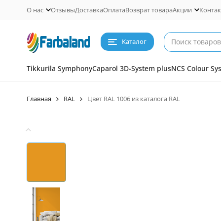
О нас
Отзывы
Доставка
Оплата
Возврат товара
Акции
Конта
Каталог
Tikkurila Symphony
Caparol 3D-System plus
NCS Colour Sy
Главная
RAL
Цвет RAL 1006 из каталога RAL