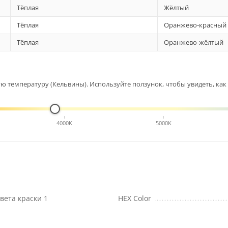
Тёплая
Жёлтый
Тёплая
Оранжево-красный
Тёплая
Оранжево-жёлтый
 температуру (Кельвины). Используйте ползунок, чтобы увидеть, как 
4000K
5000K
вета краски 1
HEX Color