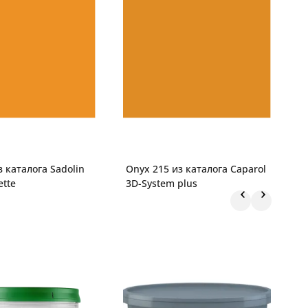
з каталога Sadolin
Onyx 215 из каталога Caparol
N
ette
3D-System plus
S