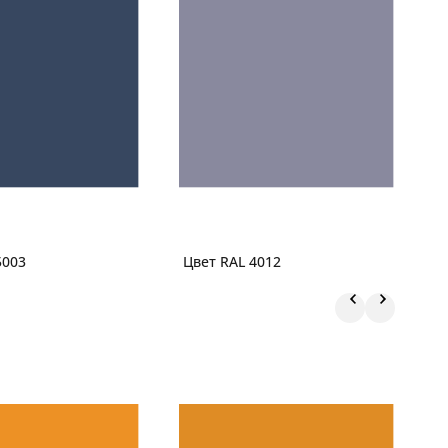
5003
Цвет RAL 4012
Ц