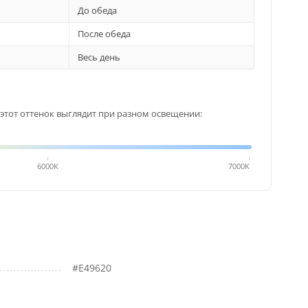
До обеда
После обеда
Весь день
этот оттенок выглядит при разном освещении:
6000K
7000K
#E49620