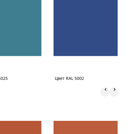
5025
Цвет RAL 5002
Ц