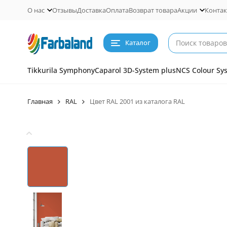
О нас
Отзывы
Доставка
Оплата
Возврат товара
Акции
Конта
Каталог
Tikkurila Symphony
Caparol 3D-System plus
NCS Colour Sy
Главная
RAL
Цвет RAL 2001 из каталога RAL