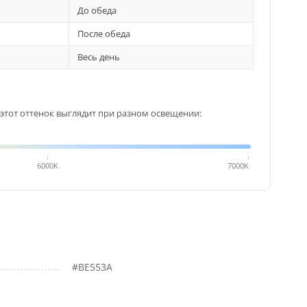
До обеда
После обеда
Весь день
этот оттенок выглядит при разном освещении:
6000K
7000K
#BE553A