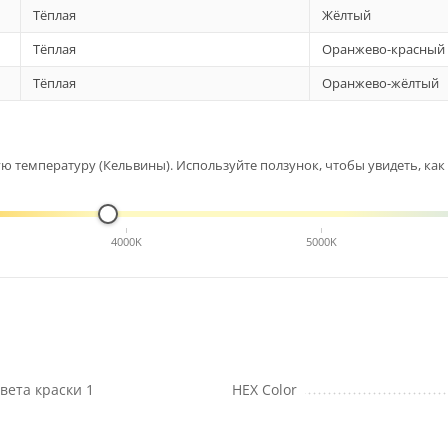
Тёплая
Жёлтый
Тёплая
Оранжево-красный
Тёплая
Оранжево-жёлтый
 температуру (Кельвины). Используйте ползунок, чтобы увидеть, как 
4000K
5000K
вета краски 1
HEX Color