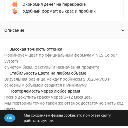
Экономия денег на перекраске
Удобный формат: выкрас и пробник
Описание
→
Высокая точность оттенка
Формируем цвет по официальным формулам NCS Colour
System
с учётом базы, фактуры и назначения продукта.
→
Стабильность цвета на любом объёме
Визуальная разница между пробником S 0520-R70B и
основным объёмом сводится к минимуму.
→
Повторяемость через любое время
Нужно докупить краску через 3–12 месяцев?
Мы повторим точно такой же оттенок достаточно знать код
цвета.
→
Цвет S 0520-R70B на любой бюджет
Мы сохраняем файлы cookie: это помогает сайту
OK
работать лучше.
Основу пробника подберем под ваш бюджет и задачи.