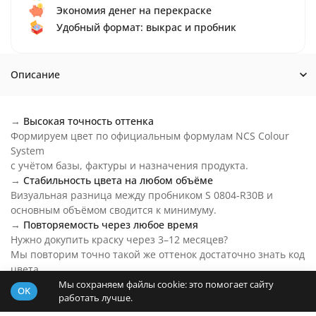
Экономия денег на перекраске
Удобный формат: выкрас и пробник
Описание
→
Высокая точность оттенка
Формируем цвет по официальным формулам NCS Colour
System
с учётом базы, фактуры и назначения продукта.
→
Стабильность цвета на любом объёме
Визуальная разница между пробником S 0804-R30B и
основным объёмом сводится к минимуму.
→
Повторяемость через любое время
Нужно докупить краску через 3–12 месяцев?
Мы повторим точно такой же оттенок достаточно знать код
цвета.
→
Цвет S 0804-R30B на любой бюджет
Мы сохраняем файлы cookie: это помогает сайту
OK
работать лучше.
Основу пробника подберем под ваш бюджет и задачи.