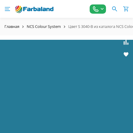
Главная
NCS Colour System
Цвет S 3040-B из каталога NCS Col