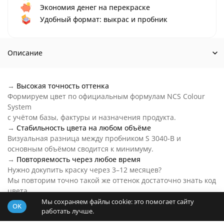
Экономия денег на перекраске
Удобный формат: выкрас и пробник
Описание
→
Высокая точность оттенка
Формируем цвет по официальным формулам NCS Colour
System
с учётом базы, фактуры и назначения продукта.
→
Стабильность цвета на любом объёме
Визуальная разница между пробником S 3040-B и
основным объёмом сводится к минимуму.
→
Повторяемость через любое время
Нужно докупить краску через 3–12 месяцев?
Мы повторим точно такой же оттенок достаточно знать код
цвета.
→
Цвет S 3040-B на любой бюджет
Мы сохраняем файлы cookie: это помогает сайту
OK
работать лучше.
Основу пробника подберем под ваш бюджет и задачи.