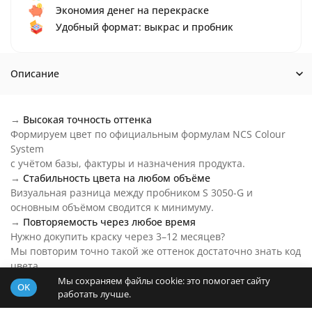
Экономия денег на перекраске
Удобный формат: выкрас и пробник
Описание
→
Высокая точность оттенка
Формируем цвет по официальным формулам NCS Colour
System
с учётом базы, фактуры и назначения продукта.
→
Стабильность цвета на любом объёме
Визуальная разница между пробником S 3050-G и
основным объёмом сводится к минимуму.
→
Повторяемость через любое время
Нужно докупить краску через 3–12 месяцев?
Мы повторим точно такой же оттенок достаточно знать код
цвета.
→
Цвет S 3050-G на любой бюджет
Мы сохраняем файлы cookie: это помогает сайту
OK
работать лучше.
Основу пробника подберем под ваш бюджет и задачи.