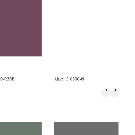
20-R30B
Цвет S 0300-N
Ц