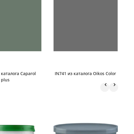
 каталога Caparol
IN741 из каталога Oikos Color
Neu
 plus
к