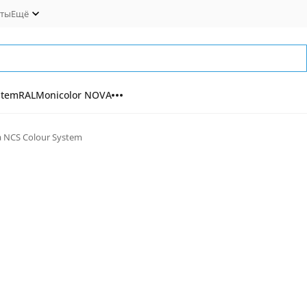
кты
Ещё
stem
RAL
Monicolor NOVA
а NCS Colour System