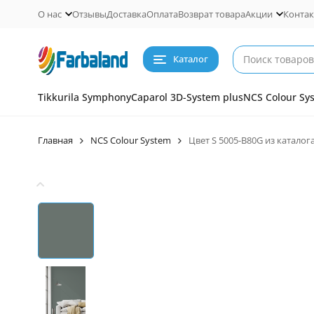
О нас
Отзывы
Доставка
Оплата
Возврат товара
Акции
Конта
Каталог
Tikkurila Symphony
Caparol 3D-System plus
NCS Colour Sy
Главная
NCS Colour System
Цвет S 5005-B80G из каталог