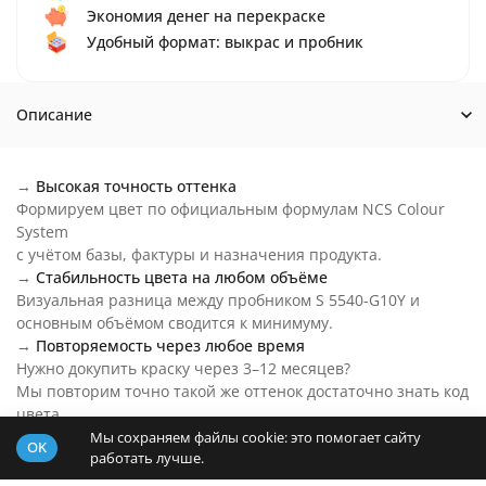
Экономия денег на перекраске
Удобный формат: выкрас и пробник
Описание
→
Высокая точность оттенка
Формируем цвет по официальным формулам NCS Colour
System
с учётом базы, фактуры и назначения продукта.
→
Стабильность цвета на любом объёме
Визуальная разница между пробником S 5540-G10Y и
основным объёмом сводится к минимуму.
→
Повторяемость через любое время
Нужно докупить краску через 3–12 месяцев?
Мы повторим точно такой же оттенок достаточно знать код
цвета.
→
Цвет S 5540-G10Y на любой бюджет
Мы сохраняем файлы cookie: это помогает сайту
OK
работать лучше.
Основу пробника подберем под ваш бюджет и задачи.