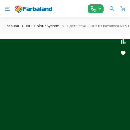
Главная
NCS Colour System
Цвет S 5540-G10Y из каталога NCS 