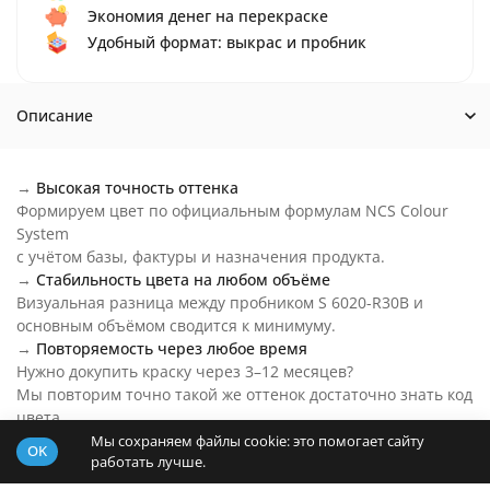
Экономия денег на перекраске
Удобный формат: выкрас и пробник
Описание
→
Высокая точность оттенка
Формируем цвет по официальным формулам NCS Colour
System
с учётом базы, фактуры и назначения продукта.
→
Стабильность цвета на любом объёме
Визуальная разница между пробником S 6020-R30B и
основным объёмом сводится к минимуму.
→
Повторяемость через любое время
Нужно докупить краску через 3–12 месяцев?
Мы повторим точно такой же оттенок достаточно знать код
цвета.
→
Цвет S 6020-R30B на любой бюджет
Мы сохраняем файлы cookie: это помогает сайту
OK
работать лучше.
Основу пробника подберем под ваш бюджет и задачи.