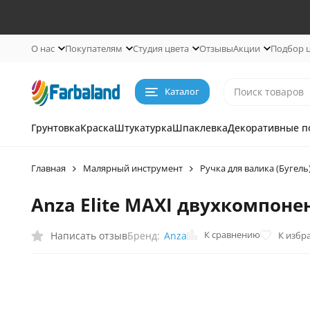
О нас
Покупателям
Студия цвета
Отзывы
Акции
Подбор 
Каталог
Грунтовка
Краска
Штукатурка
Шпаклевка
Декоративные п
Главная
Малярный инструмент
Ручка для валика (Бугель
Anza Elite MAXI двухкомпоне
К сравнению
Написать отзыв
К избр
Бренд:
Anza