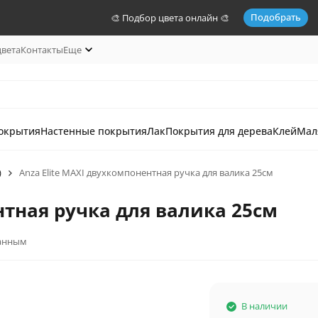
Подобрать
🎨 Подбор цвета онлайн 🎨
цвета
Контакты
Еще
окрытия
Настенные покрытия
Лак
Покрытия для дерева
Клей
Мал
)
Anza Elite MAXI двухкомпонентная ручка для валика 25см
нтная ручка для валика 25см
анным
В наличии