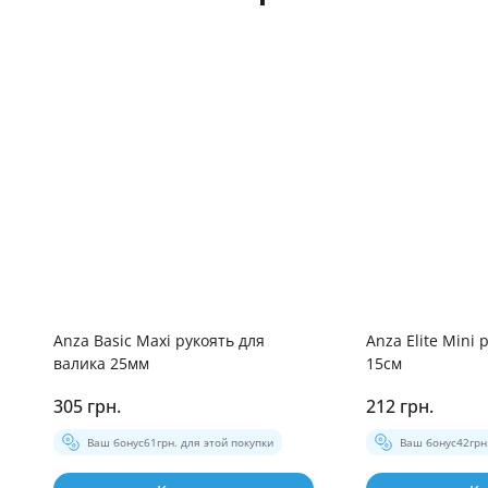
Anza Basic Maxi рукоять для
Anza Elite Mini 
валика 25мм
15см
305 грн.
212 грн.
Ваш бонус
61
грн. для этой покупки
Ваш бонус
42
грн