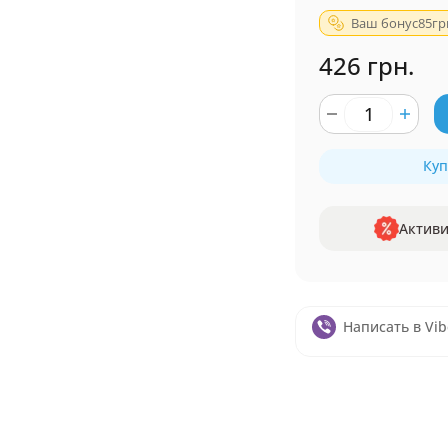
Ваш бонус
85
гр
426 грн.
Куп
Активи
Написать в Vib