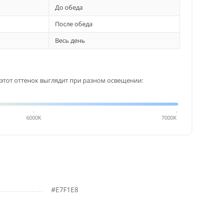
До обеда
После обеда
Весь день
этот оттенок выглядит при разном освещении:
6000K
7000K
#E7F1E8