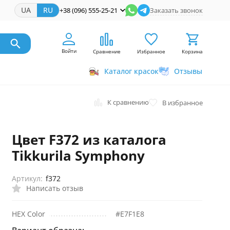
UA
RU
+38 (096) 555-25-21
Заказать звонок
Войти
Сравнение
Избранное
Корзина
Каталог красок
Отзывы
К сравнению
В избранное
Цвет F372 из каталога
Tikkurila Symphony
Артикул:
f372
Написать отзыв
HEX Color
#E7F1E8