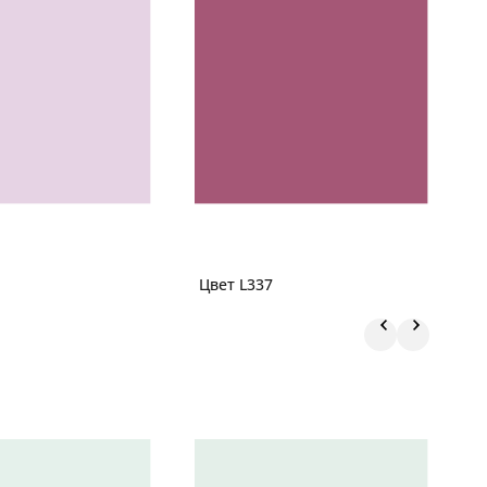
Цвет L337
Ц