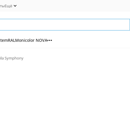
кты
Ещё
stem
RAL
Monicolor NOVA
rila Symphony