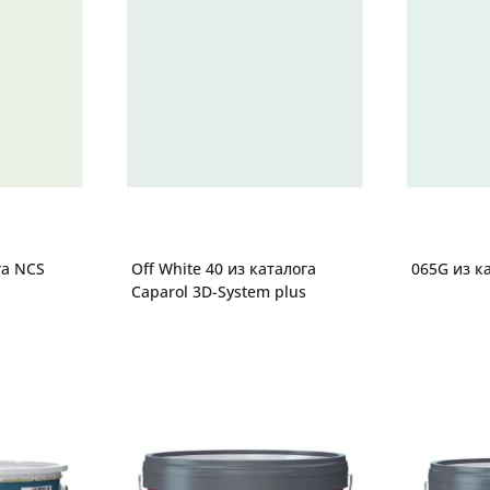
га NCS
Off White 40 из каталога
065G из к
Caparol 3D-System plus