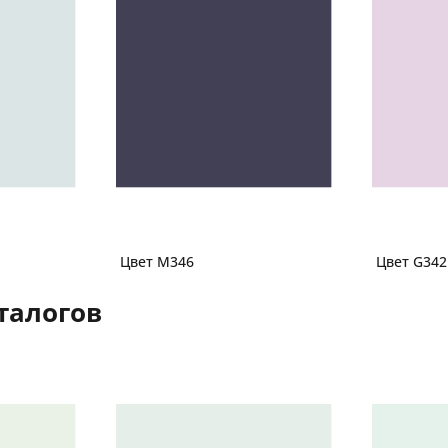
Цвет M346
Цвет G342
талогов