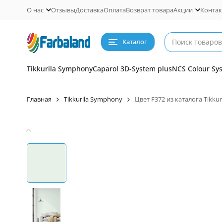
О нас
Отзывы
Доставка
Оплата
Возврат товара
Акции
Конта
Каталог
Tikkurila Symphony
Caparol 3D-System plus
NCS Colour Sy
Главная
Tikkurila Symphony
Цвет F372 из каталога Tikku