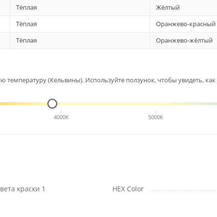
Тёплая
Жёлтый
Тёплая
Оранжево-красный
Тёплая
Оранжево-жёлтый
 температуру (Кельвины). Используйте ползунок, чтобы увидеть, как 
4000K
5000K
вета краски 1
HEX Color