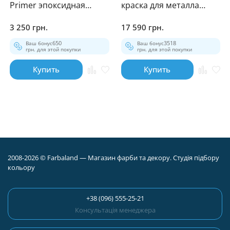
Primer эпоксидная
краска для металла
грунтовка
глянец
3 250 грн.
17 590 грн.
Ваш бонус
650
Ваш бонус
3518
грн. для этой покупки
грн. для этой покупки
Купить
Купить
2008-2026 © Farbaland — Магазин фарби та декору. Студія підбору
кольору
+38 (096) 555-25-21
Консультація менеджера