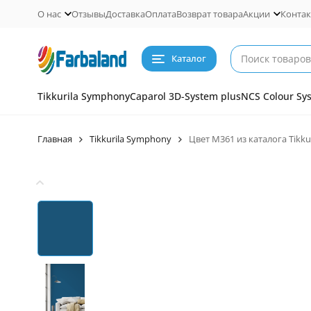
О нас
Отзывы
Доставка
Оплата
Возврат товара
Акции
Конта
Каталог
Tikkurila Symphony
Caparol 3D-System plus
NCS Colour Sy
Главная
Tikkurila Symphony
Цвет M361 из каталога Tikk