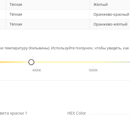
Тёплая
Жёлтый
Тёплая
Оранжево-красный
Тёплая
Оранжево-жёлтый
 температуру (Кельвины). Используйте ползунок, чтобы увидеть, как 
4000K
5000K
вета краски 1
HEX Color