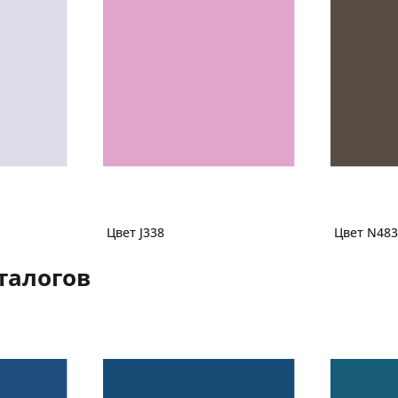
Цвет J338
Цвет N483
талогов