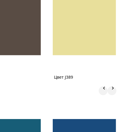
Цвет J389
Ц