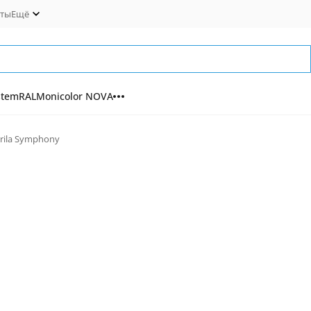
кты
Ещё
stem
RAL
Monicolor NOVA
urila Symphony