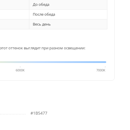
До обеда
После обеда
Весь день
этот оттенок выглядит при разном освещении:
6000K
7000K
#1B5477