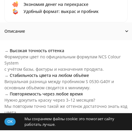
Экономия денег на перекраске
Удобный формат: выкрас и пробник
Описание
→
Высокая точность оттенка
Формируем цвет по официальным формулам NCS Colour
System
с учётом базы, фактуры и назначения продукта.
→
Стабильность цвета на любом объёме
Визуальная разница между пробником S 0530-G40Y и
основным объёмом сводится к минимуму.
→
Повторяемость через любое время
Нужно докупить краску через 3–12 месяцев?
Мы повторим точно такой же оттенок достаточно знать код
цвета.
→
Цвет S 0530-G40Y на любой бюджет
Мы сохраняем файлы cookie: это помогает сайту
OK
работать лучше.
Основу пробника подберем под ваш бюджет и задачи.