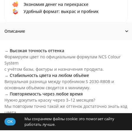
Экономия денег на перекраске
Удобный формат: выкрас и пробник
Описание
→
Высокая точность оттенка
Формируем цвет по официальным формулам NCS Colour
System
с учётом базы, фактуры и назначения продукта.
→
Стабильность цвета на любом объёме
Визуальная разница между пробником S 2030-R80B и
основным объёмом сводится к минимуму.
→
Повторяемость через любое время
Нужно докупить краску через 3–12 месяцев?
Мы повторим точно такой же оттенок достаточно знать код
цвета.
→
Цвет S 2030-R80B на любой бюджет
Мы сохраняем файлы cookie: это помогает сайту
OK
работать лучше.
Основу пробника подберем под ваш бюджет и задачи.