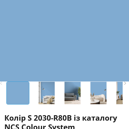
Колір S 2030-R80B із каталогу
NCS Colour System