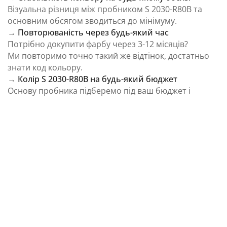
Візуальна різниця між пробником S 2030-R80B та
основним обсягом зводиться до мінімуму.
→
Повторюваність через будь-який час
Потрібно докупити фарбу через 3-12 місяців?
Ми повторимо точно такий же відтінок, достатньо
знати код кольору.
→
Колір S 2030-R80B на будь-який бюджет
Основу пробника підберемо під ваш бюджет і
завдання.
⚠️ Важливо: Колір на екрані є орієнтовним і може
відрізнятися від реального відтінку через
особливості пристрою та освітлення.
Як колірна температура впливає на Колір S
2030-R80B із каталогу NCS Colour System
Природне освітлення