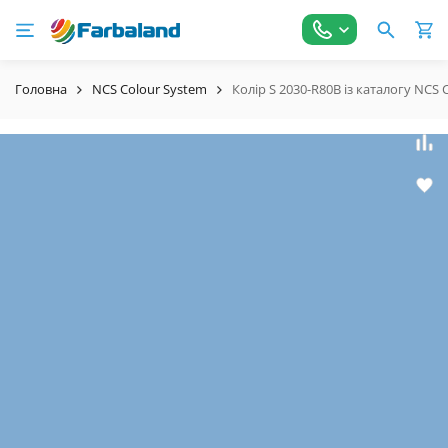
Головна
NCS Colour System
Колір S 2030-R80B із каталогу NCS 