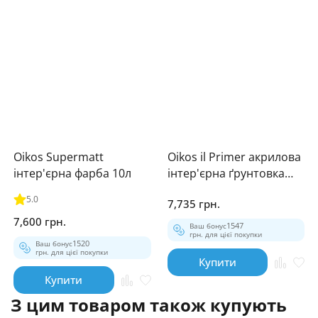
Oikos Supermatt
Oikos il Primer акрилова
інтер'єрна фарба 10л
інтер'єрна ґрунтовка
10л
5.0
7,735 грн.
7,600 грн.
Ваш бонус
1547
грн. для цієї покупки
Ваш бонус
1520
грн. для цієї покупки
Купити
Купити
З цим товаром також купують