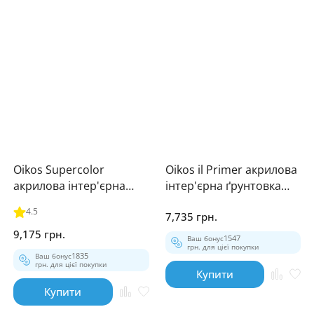
Oikos Supercolor
Oikos il Primer акрилова
акрилова інтер'єрна
інтер'єрна ґрунтовка
фарба із сануючим
10л
4.5
7,735 грн.
ефектом 10л
9,175 грн.
Ваш бонус
1547
грн. для цієї покупки
Ваш бонус
1835
грн. для цієї покупки
Купити
Купити