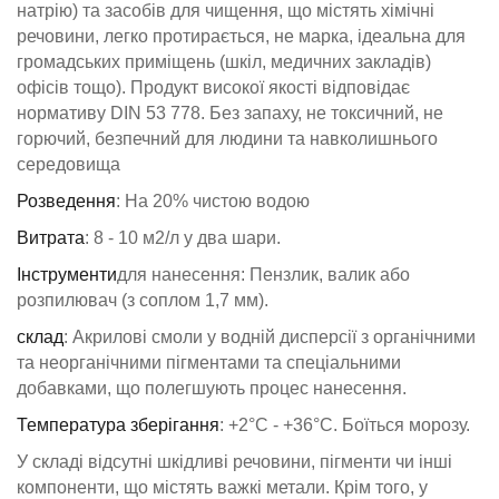
натрію) та засобів для чищення, що містять хімічні
речовини, легко протирається, не марка, ідеальна для
громадських приміщень (шкіл, медичних закладів)
офісів тощо). Продукт високої якості відповідає
нормативу DIN 53 778. Без запаху, не токсичний, не
горючий, безпечний для людини та навколишнього
середовища
Розведення
: На 20% чистою водою
Витрата
: 8 - 10 м2/л у два шари.
Інструменти
для нанесення: Пензлик, валик або
розпилювач (з соплом 1,7 мм).
склад
: Акрилові смоли у водній дисперсії з органічними
та неорганічними пігментами та спеціальними
добавками, що полегшують процес нанесення.
Температура зберігання
: +2°C - +36°C. Боїться морозу.
У складі відсутні шкідливі речовини, пігменти чи інші
компоненти, що містять важкі метали. Крім того, у