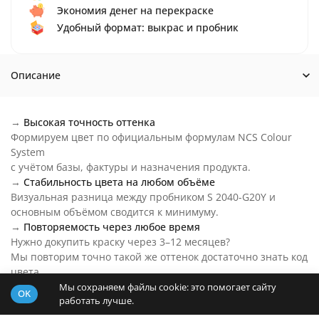
Экономия денег на перекраске
Удобный формат: выкрас и пробник
Описание
→
Высокая точность оттенка
Формируем цвет по официальным формулам NCS Colour
System
с учётом базы, фактуры и назначения продукта.
→
Стабильность цвета на любом объёме
Визуальная разница между пробником S 2040-G20Y и
основным объёмом сводится к минимуму.
→
Повторяемость через любое время
Нужно докупить краску через 3–12 месяцев?
Мы повторим точно такой же оттенок достаточно знать код
цвета.
→
Цвет S 2040-G20Y на любой бюджет
Мы сохраняем файлы cookie: это помогает сайту
OK
работать лучше.
Основу пробника подберем под ваш бюджет и задачи.