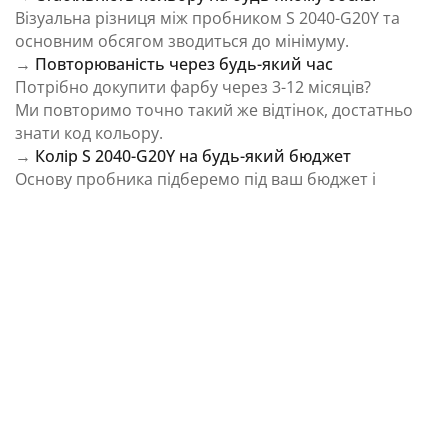
Візуальна різниця між пробником S 2040-G20Y та
основним обсягом зводиться до мінімуму.
→
Повторюваність через будь-який час
Потрібно докупити фарбу через 3-12 місяців?
Ми повторимо точно такий же відтінок, достатньо
знати код кольору.
→
Колір S 2040-G20Y на будь-який бюджет
Основу пробника підберемо під ваш бюджет і
завдання.
⚠️ Важливо: Колір на екрані є орієнтовним і може
відрізнятися від реального відтінку через
особливості пристрою та освітлення.
Як колірна температура впливає на Колір S
2040-G20Y із каталогу NCS Colour System
Природне освітлення