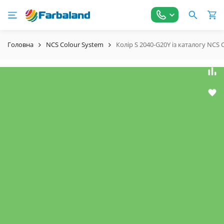
Головна
NCS Colour System
Колір S 2040-G20Y із каталогу NCS 