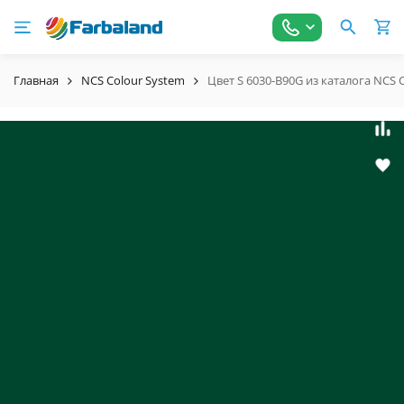
Главная
NCS Colour System
Цвет S 6030-B90G из каталога NCS 