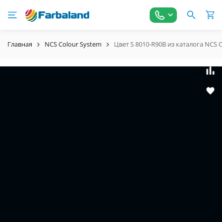
Главная
NCS Colour System
Цвет S 8010-R90B из каталога NCS 