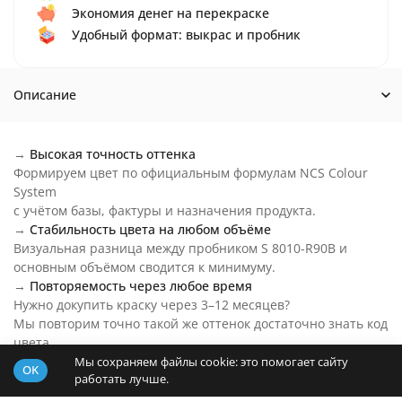
Экономия денег на перекраске
Удобный формат: выкрас и пробник
Описание
→
Высокая точность оттенка
Формируем цвет по официальным формулам NCS Colour
System
с учётом базы, фактуры и назначения продукта.
→
Стабильность цвета на любом объёме
Визуальная разница между пробником S 8010-R90B и
основным объёмом сводится к минимуму.
→
Повторяемость через любое время
Нужно докупить краску через 3–12 месяцев?
Мы повторим точно такой же оттенок достаточно знать код
цвета.
→
Цвет S 8010-R90B на любой бюджет
Мы сохраняем файлы cookie: это помогает сайту
OK
работать лучше.
Основу пробника подберем под ваш бюджет и задачи.