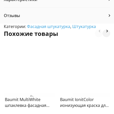
Отзывы
Категории:
Фасадная штукатурка
,
Штукатурка
Похожие товары
Baumit MultiWhite
Baumit IonitColor
шпаклевка фасадная
ионизующая краска для
25кг
стен и потолка 21кг