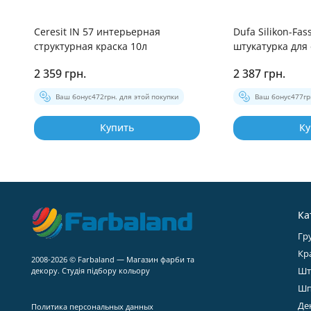
Ceresit IN 57 интерьерная
Dufa Silikon-Fa
структурная краска 10л
штукатурка для 
2 359 грн.
2 387 грн.
Ваш бонус
472
грн. для этой покупки
Ваш бонус
477
гр
Купить
Ку
Ка
Гр
Кр
2008-2026 © Farbaland — Магазин фарби та
Шт
декору. Студія підбору кольору
Шп
Де
Политика персональных данных