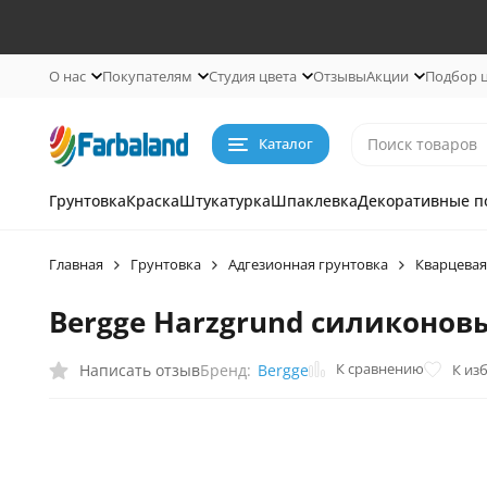
О нас
Покупателям
Студия цвета
Отзывы
Акции
Подбор 
Каталог
Грунтовка
Краска
Штукатурка
Шпаклевка
Декоративные п
Главная
Грунтовка
Адгезионная грунтовка
Кварцевая
Bergge Harzgrund силиконов
К сравнению
Написать отзыв
К из
Бренд:
Bergge