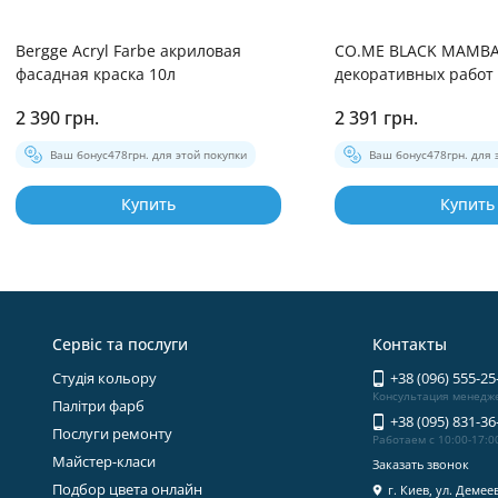
​Bergge Acryl Farbe акриловая
CO.ME BLACK MAMBA
фасадная краска 10л
декоративных работ
2 390 грн.
2 391 грн.
Ваш бонус
478
грн. для этой покупки
Ваш бонус
478
грн. для 
Купить
Купить
Сервіс та послуги
Контакты
Студія кольору
+38 (096) 555-25
Консультация менедж
Палітри фарб
+38 (095) 831-36
Послуги ремонту
Работаем с 10:00-17:0
Майстер-класи
Заказать звонок
Подбор цвета онлайн
г. Киев, ул. Демее