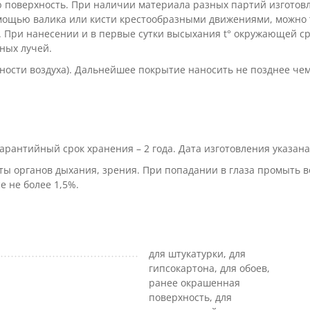
ю поверхность. При наличии материала разных партий изготов
 помощью валика или кисти крестообразными движениями, можно
 При нанесении и в первые сутки высыхания t° окружающей с
ных лучей.
ности воздуха). Дальнейшее покрытие наносить не позднее чем
Гарантийный срок хранения – 2 года. Дата изготовления указана
ты органов дыхания, зрения. При попадании в глаза промыть в
е не более 1,5%.
для штукатурки, для
гипсокартона, для обоев,
ранее окрашенная
поверхность, для