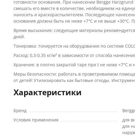
готовности основания. При нанесении Bergge Harzgrund
смешать его вместе в количестве, необходимом на едину
наносить и краскораспылителем. Последующее нанесени
основания должна быть не ниже +7°С и не выше +30°С. П
Время высыхания: следующие материалы рекомендуется н
дней.
Тонировка: тонируется на оборудовании по системе COL
Расход: 0,3-0,35 кг/м² в зависимости от способа нанесения
Хранение: в плотно закрытой таре при t не ниже +7°С и 
Меры безопасности: работать в проветриваемом помещен
от детей! Утилизировать как бытовые отходы. Инструмен
Характеристики
Бренд
Bergg
Условия применения
для в
для н
наруж