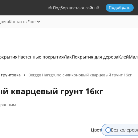
Подобрать
🎨 Подбор цвета онлайн 🎨
цвета
Контакты
Еще
окрытия
Настенные покрытия
Лак
Покрытия для дерева
Клей
Мал
 грунтовка
Bergge Harzgrund силиконовый кварцевый грунт 16кг
ый кварцевый грунт 16кг
бранным
Цвет
Без колеров