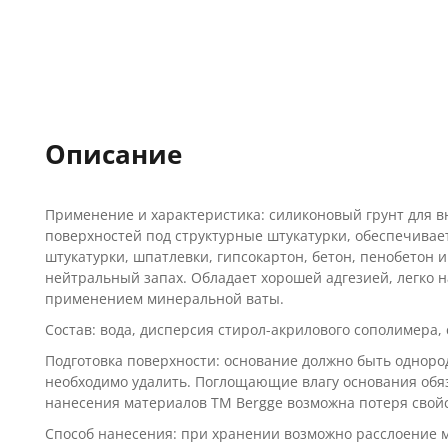
Описание
Применение и характеристика: силиконовый грунт для вн
поверхностей под структурные штукатурки, обеспечивае
штукатурки, шпатлевки, гипсокартон, бетон, пенобетон 
нейтральный запах. Обладает хорошей адгезией, легко 
применением минеральной ваты.
Состав: вода, дисперсия стирол-акрилового сополимера,
Подготовка поверхности: основание должно быть одноро
необходимо удалить. Поглощающие влагу основания обяз
нанесения материалов ТМ Bergge возможна потеря свойс
Способ нанесения: при хранении возможно расслоение 