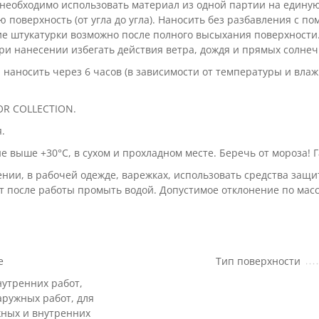
 необходимо использовать материал из одной партии на едину
ю поверхность (от угла до угла). Наносить без разбавления с
е штукатурки возможно после полного высыхания поверхности.
ри нанесении избегать действия ветра, дождя и прямых солнеч
аносить через 6 часов (в зависимости от температуры и влаж
OR COLLECTION.
.
не выше +30°С, в сухом и прохладном месте. Беречь от мороза! 
ии, в рабочей одежде, варежках, использовать средства защи
т после работы промыть водой. Допустимое отклонение по масс
e
Тип поверхности
нутренних работ,
аружных работ, для
ных и внутренних