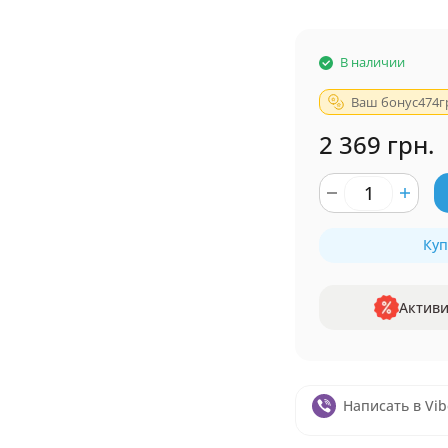
В наличии
Ваш бонус
474
г
2 369 грн.
Куп
Активи
Написать в Vib