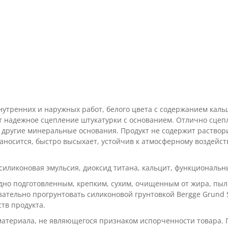
утренних и наружных работ, белого цвета с содержанием каль
т надежное сцепление штукатурки с основанием. Отлично сцепл
и другие минеральные основания. Продукт не содержит раствори
наносится, быстро высыхает, устойчив к атмосферному воздейс
 силиконовая эмульсия, диоксид титана, кальцит, функциональн
дно подготовленным, крепким, сухим, очищенным от жира, пыл
ательно прогрунтовать силиконовой грунтовкой Bergge Grund 
тв продукта.
материала, не являющегося признаком испорченности товара.