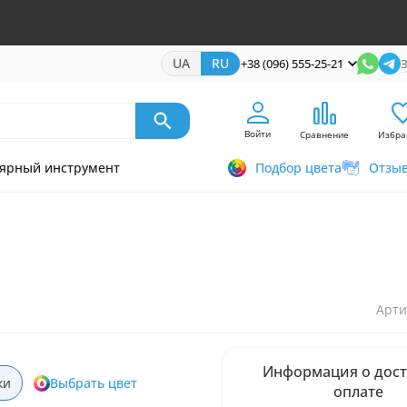
UA
RU
+38 (096) 555-25-21
З
Войти
Сравнение
Избра
ярный инструмент
Подбор цвета
Отзы
Арти
Информация о дост
ки
Выбрать цвет
оплате