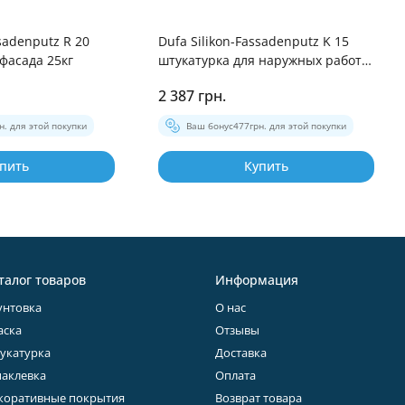
ssadenputz R 20
Dufa Silikon-Fassadenputz K 15
фасада 25кг
штукатурка для наружных работ
25 кг
2 387 грн.
н. для этой покупки
Ваш бонус
477
грн. для этой покупки
пить
Купить
талог товаров
Информация
унтовка
О нас
аска
Отзывы
укатурка
Доставка
аклевка
Оплата
коративные покрытия
Возврат товара