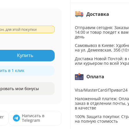
Доставка
Отправим сегодня: Заказы
рн. для этой покупки
14:00 и товар поедет к вам
день
Самовывоз в Киеве: Удобн
на ул. Демеевская, 35б (10:
Купить
Доставка Новой Почтой: в
или курьером по всей Укр
ить в 1 клик
Оплата
ровать мои бонусы
Visa/MasterCard/Приват24
Наложенный платеж: Опл
заказ в отделении почты,
в качестве
Написать в
100% Защита покупки: Стр
er
Telegram
на полную стоимость