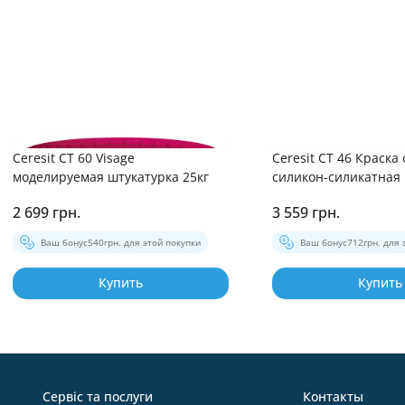
Ceresit CT 60 Visage
Ceresit СТ 46 Краска
моделируемая штукатурка 25кг
силикон-силикатная 
2 699 грн.
3 559 грн.
Ваш бонус
540
грн. для этой покупки
Ваш бонус
712
грн. для 
Купить
Купить
Сервіс та послуги
Контакты