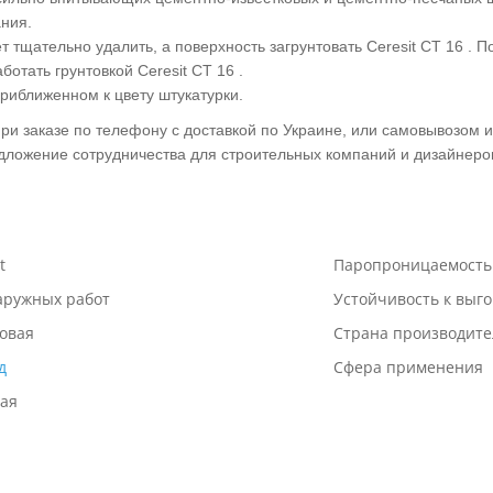
ания.
т тщательно удалить, а поверхность загрунтовать Ceresit CT 16 .
отать грунтовкой Ceresit CT 16 .
приближенном к цвету штукатурки.
и заказе по телефону с доставкой по Украине, или самовывозом и
дложение сотрудничества для строительных компаний и дизайнеро
t
Паропроницаемость
аружных работ
Устойчивость к выг
овая
Страна производите
д
Сфера применения
ая