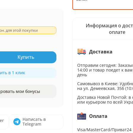
Информация о дост
рн. для этой покупки
оплате
Доставка
Купить
Отправим сегодня: Заказы
14:00 и товар поедет к вам
ить в 1 клик
день
Самовывоз в Киеве: Удобн
на ул. Демеевская, 35б (10:
ровать мои бонусы
Доставка Новой Почтой: в
или курьером по всей Укр
Оплата
Написать в
er
Telegram
Visa/MasterCard/Приват24