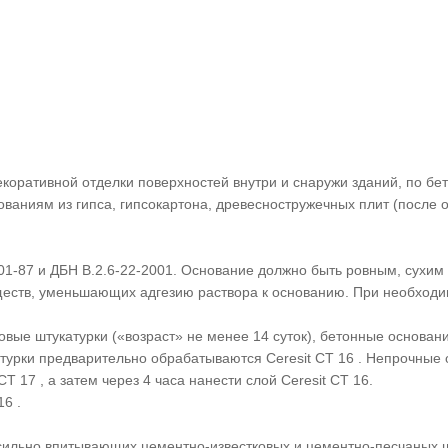
екоративной отделки поверхностей внутри и снаружи зданий, по б
аниям из гипса, гипсокартона, древесностружечных плит (после обр
01-87 и ДБН В.2.6-22-2001. Основание должно быть ровным, сухи
ществ, уменьшающих адгезию раствора к основанию. При необходи
вые штукатурки («возраст» не менее 14 суток), бетонные основан
катурки предварительно обрабатываются Ceresit CT 16 . Непрочные
 17 , а затем через 4 часа нанести слой Ceresit CT 16.
6 .
ильно впитывающих цементно-известковых и цементно-песчаных шту