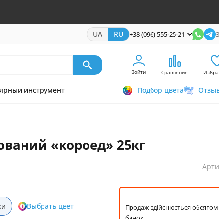
UA
RU
+38 (096) 555-25-21
З
Войти
Сравнение
Избра
ярный инструмент
Подбор цвета
Отзы
г
ований «короед» 25кг
Арти
ки
Выбрать цвет
Продаж здійснюється обсягом 
банок