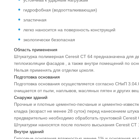
гидрофобная (водоотталкивающая)
эластичная
легко наносится на поверхность конструкций
экологически безопасная
Область применения
Штукатурка полимерная Ceresit CT 64 предназначена для д
теплоизоляции фасадов , а также внутри помещений по основ
Нельзя применять для отделки цоколя.
Подготовка основания
Подготовка основания осуществляется согласно СНиП 3.04.
очищается от пыли, наплывов, масляных пятен и других ве
Снаружи зданий
Прочные и плотные цементно-песчаные и цементно-известко
кладка (возраст не менее 28 суток) перед нанесением шту
предварительно необходимо обработать грунтовкой Ceresit CT
Штукатурки наносятся после полного высыхания Ceresit CT 1
Внутри зданий
Гипсовые основания влажностью менее 1% и основания из с