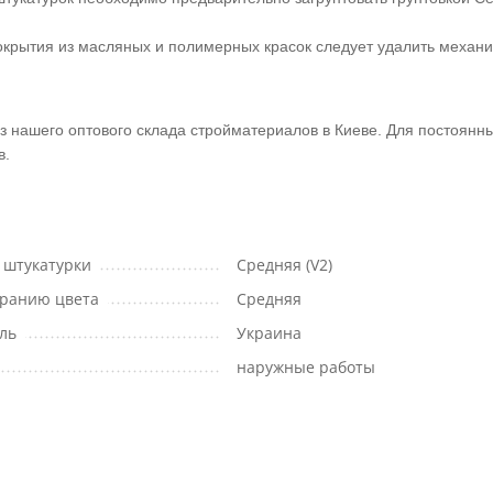
 Покрытия из масляных и полимерных красок следует удалить механ
з нашего оптового склада стройматериалов в Киеве. Для постоянн
в.
 штукатурки
Средняя (V2)
оранию цвета
Средняя
ль
Украина
наружные работы