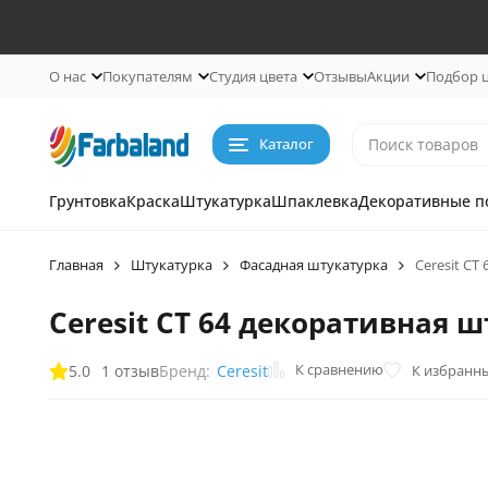
О нас
Покупателям
Студия цвета
Отзывы
Акции
Подбор 
Каталог
Грунтовка
Краска
Штукатурка
Шпаклевка
Декоративные п
Главная
Штукатурка
Фасадная штукатурка
Ceresit C
Ceresit CT 64 декоративная 
К сравнению
5.0
1 отзыв
К избранн
Бренд:
Ceresit