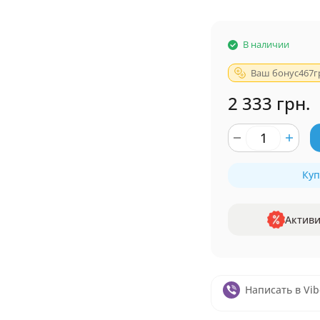
В наличии
Ваш бонус
467
г
2 333 грн.
Куп
Активи
Написать в Vib