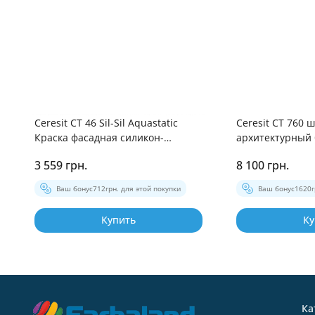
Ceresit CT 46 Sil-Sil Aquastatic
Ceresit CT 760 
Краска фасадная силикон-
архитектурный 
силикатная 10л
3 559 грн.
8 100 грн.
Ваш бонус
712
грн. для этой покупки
Ваш бонус
1620
Купить
Ку
Ка