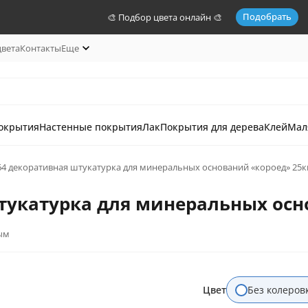
Подобрать
🎨 Подбор цвета онлайн 🎨
цвета
Контакты
Еще
окрытия
Настенные покрытия
Лак
Покрытия для дерева
Клей
Мал
T 64 декоративная штукатурка для минеральных оснований «короед» 25к
штукатурка для минеральных осн
ым
Цвет
Без колеров