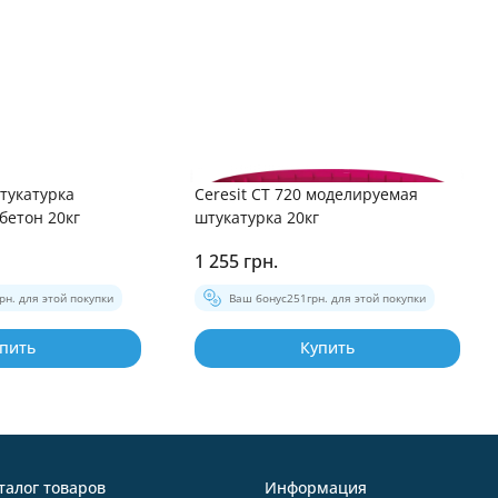
штукатурка
Ceresit CT 720 моделируемая
бетон 20кг
штукатурка 20кг
1 255 грн.
грн. для этой покупки
Ваш бонус
251
грн. для этой покупки
пить
Купить
талог товаров
Информация