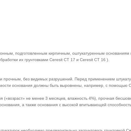
етонным, подготовленным кирпичным, оштукатуренным основаниям 
аботки их грунтовками Ceresit CT 17 и Ceresit CT 16 ).
м и прочным, без видимых разрушений. Перед применением штукат
мости основания должны быть выровнены, например, с помощью Ce
ия («возраст» не менее 3 месяцев, влажность 4%), прочная бесшов
 основания, а также основания с высокой впитывающей способност
катурок необходимо предварительно загрунтовать грунтовкой Cere