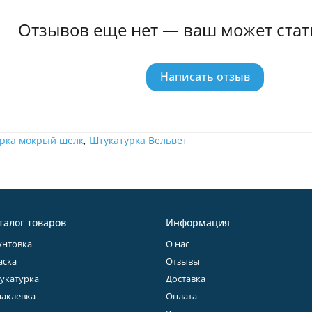
Отзывов еще нет — ваш может стат
Написать отзыв
рка мокрый шелк
,
Штукатурка Вельвет
талог товаров
Информация
унтовка
О нас
аска
Отзывы
укатурка
Доставка
аклевка
Оплата