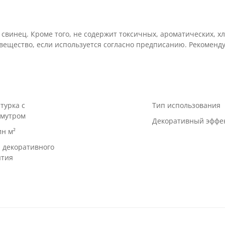
и свинец. Кроме того, не содержит токсичных, ароматических,
 вещество, если используется согласно предписанию. Рекомен
турка с
Тип использования
амутром
Декоративный эффе
ин м²
я декоративного
ытия