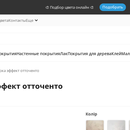
Подобрать
🎨 Подбор цвета онлайн 🎨
цвета
Контакты
Еще
окрытия
Настенные покрытия
Лак
Покрытия для дерева
Клей
Мал
рка эффект отточенто
фект отточенто
Колір