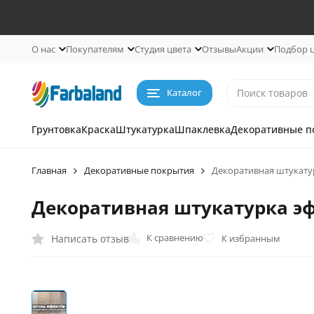
О нас
Покупателям
Студия цвета
Отзывы
Акции
Подбор 
Каталог
Грунтовка
Краска
Штукатурка
Шпаклевка
Декоративные п
Главная
Декоративные покрытия
Декоративная штукату
Декоративная штукатурка эф
К сравнению
Написать отзыв
К избранным