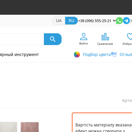
UA
RU
+38 (096) 555-25-21
З
Войти
Сравнение
Избра
ярный инструмент
Подбор цвета
Отзы
Арти
Вартість матеріалу вказана 
ефект можна створити з