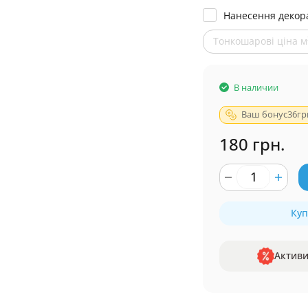
Нанесення декор
Тонкошарові ціна м² 
В наличии
Ваш бонус
36
гр
180 грн.
Куп
Активи