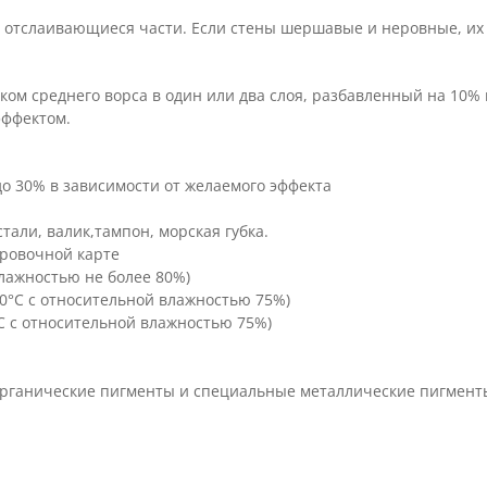
 отслаивающиеся части. Если стены шершавые и неровные, их
иком среднего ворса в один или два слоя, разбавленный на 10%
эффектом.
до 30% в зависимости от желаемого эффекта
али, валик,тампон, морская губка.
леровочной карте
влажностью не более 80%)
20°C с относительной влажностью 75%)
C с относительной влажностью 75%)
еорганические пигменты и специальные металлические пигмент