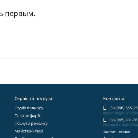
ь первым.
Сервіс та послуги
Контакты
Студія кольору
+38 (096) 555-25
Консультация менедж
Палітри фарб
+38 (095) 831-36
Послуги ремонту
Работаем с 10:00-17:0
Майстер-класи
Заказать звонок