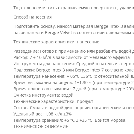
Тщательно очистить окрашиваемую поверхность, удалив
Способ нанесения
Подготовить основу, нанося материал Bergge Intex 3 вал
часов нанести Bergge Velvet в соответствии с желаемым 
Технические характеристики: нанесение
Разведение: Готово к применению или разбавить водой 
Расход: 7 ÷ 10 м²/л в зависимости от желаемого эффекта
Инструменты для нанесения: Средний шпатель из нерж.ст
Подложки: Bergge Intex 3 или Bergge Intex 7 согласно ко
Температура нанесения: + 05°C ±36°C (с относительной 
Время высыхания на ощупь: 1±1,30 ч (при температуре 
Время полного высыхания : 7 дней (при температуре 20°
Очистка инструмента: водой
Технические характеристики: продукт
Состав: Смолы в водной дипсперсии, органические и н
Удельный вес: 1,08 кг/л ±3%
Температура хранения: +5 °C ± +35 °C. Боится мороза.
ТЕХНИЧЕСКОЕ ОПИСАНИЕ