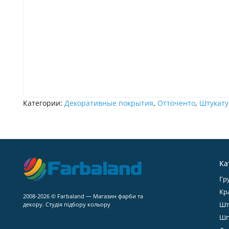
Категории:
Декоративные покрытия
,
Отточенто
,
Штукату
Ка
Гр
Кр
2008-2026 © Farbaland — Магазин фарби та
Шт
декору. Студія підбору кольору
Шп