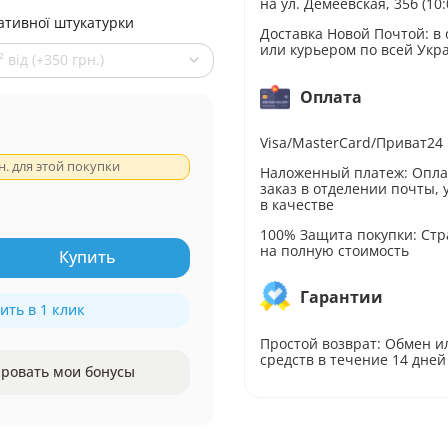
на ул. Демеевская, 35б (10:
ативної штукатурки
Доставка Новой Почтой: в
или курьером по всей Укр
від (+350 грн.)
Оплата
Visa/MasterCard/Приват24
н. для этой покупки
Наложенный платеж: Опл
заказ в отделении почты,
в качестве
100% Защита покупки: Стр
на полную стоимость
Купить
Гарантии
ить в 1 клик
Простой возврат: Обмен и
средств в течение 14 дней
ровать мои бонусы