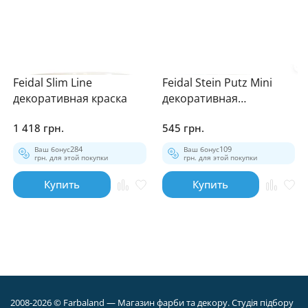
Feidal Slim Line
Feidal Stein Putz Mini
декоративная краска
декоративная
штукатурка
1 418 грн.
545 грн.
Ваш бонус
284
Ваш бонус
109
грн. для этой покупки
грн. для этой покупки
Купить
Купить
2008-2026 © Farbaland — Магазин фарби та декору. Студія підбору