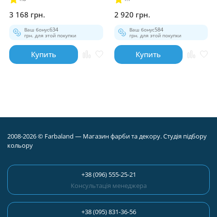
3 168 грн.
2 920 грн.
Ваш бонус
634
Ваш бонус
584
грн. для этой покупки
грн. для этой покупки
Купить
Купить
2008-2026 © Farbaland — Магазин фарби та декору. Студія підбору
кольору
+38 (096) 555-25-21
Консультація менеджера
+38 (095) 831-36-56