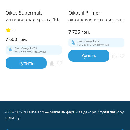
Oikos Supermatt
Oikos il Primer
интерьерная краска 10л
акриловая интерьерная
грунтовка 10л
5.0
7 735 грн.
7 600 грн.
Ваш бонус
1547
грн. для этой покупки
Ваш бонус
1520
грн. для этой покупки
Купить
Купить
2008-2026 © Farbaland — Магазин фарби та декору. Студія підбору
кольору