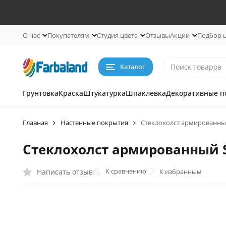
О нас
Покупателям
Студия цвета
Отзывы
Акции
Подбор 
Каталог
Грунтовка
Краска
Штукатурка
Шпаклевка
Декоративные п
Главная
Настенные покрытия
Стеклохолст армированный
Стеклохолст армированный S
К сравнению
Написать отзыв
К избранным