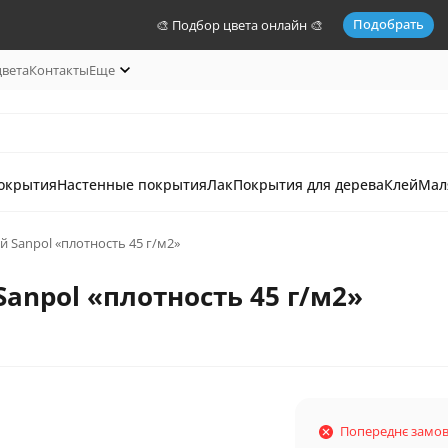
Подобрать
🎨 Подбор цвета онлайн 🎨
цвета
Контакты
Еще
окрытия
Настенные покрытия
Лак
Покрытия для дерева
Клей
Мал
 Sanpol «плотность 45 г/м2»
anpol «плотность 45 г/м2»
Попереднє замо