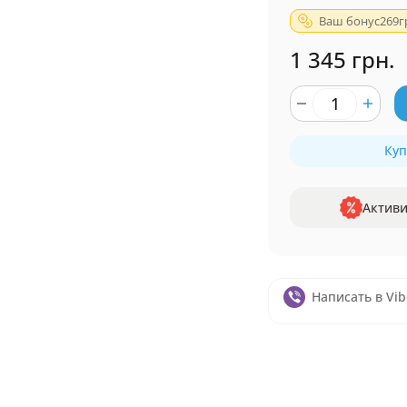
Ваш бонус
269
г
1 345 грн.
Куп
Активи
Написать в Vib