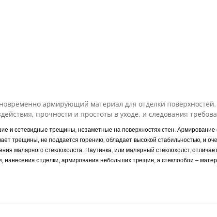
дновременно армирующий материал для отделки поверхностей. 
действия, прочности и простоты в уходе, и следования требов
шие и сетевидные трещины, незаметные на поверхностях стен. Армирование 
ает трещины, не поддается горению, обладает высокой стабильностью, и оче
ния малярного стеклохолста. Паутинка, или малярный стеклохолст, отличаетс
и, нанесения отделки, армирования небольших трещин, а стеклообои – матер