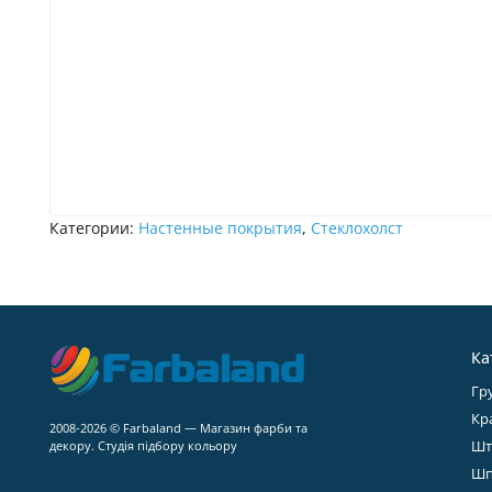
Категории:
Настенные покрытия
,
Стеклохолст
Ка
Гр
Кр
2008-2026 © Farbaland — Магазин фарби та
Шт
декору. Студія підбору кольору
Шп