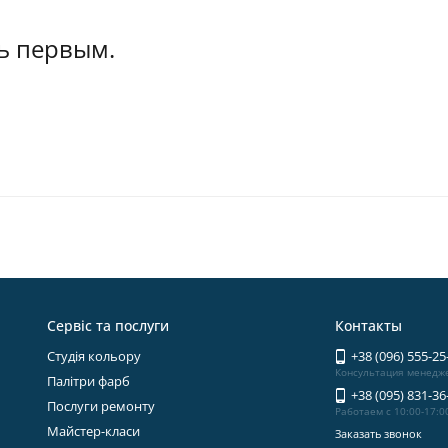
ь первым.
Сервіс та послуги
Контакты
Студія кольору
+38 (096) 555-25
Консультация менедж
Палітри фарб
+38 (095) 831-36
Послуги ремонту
Работаем с 10:00-17:0
Майстер-класи
Заказать звонок