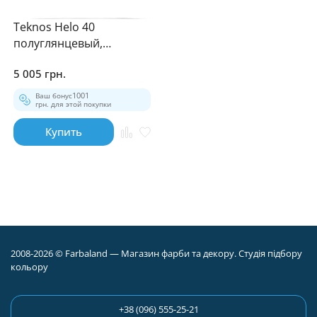
Teknos Helo 40
полуглянцевый,
уретано-алкидный лак
5 005 грн.
9л
Ваш бонус
1001
грн. для этой покупки
Купить
2008-2026 © Farbaland — Магазин фарби та декору. Студія підбору
кольору
+38 (096) 555-25-21