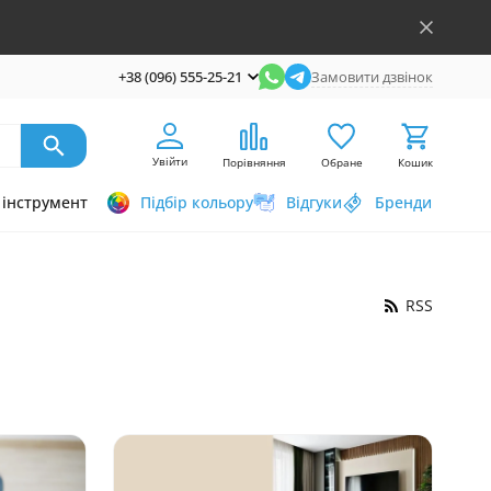
+38 (096) 555-25-21
Замовити дзвінок
Увійти
Порівняння
Обране
Кошик
інструмент
Підбір кольору
Відгуки
Бренди
RSS