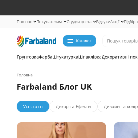
Про нас
Покупателям
Студия цвета
Відгуки
Акції
Підбір
Каталог
Ґрунтовка
Фарба
Штукатурка
Шпаклівка
Декоративні пок
Головна
Farbaland Блог UK
Усі статті
Декор та Ефекти
Дизайн та колір