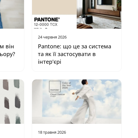
24 червня 2026
им він
Pantone: що це за система
льору?
та як її застосувати в
інтер'єрі
18 травня 2026