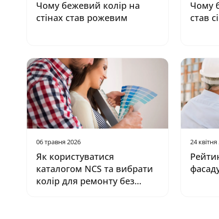
Чому бежевий колір на
Чому б
стінах став рожевим
став с
06 травня 2026
24 квітня
Як користуватися
Рейти
каталогом NCS та вибрати
фасаду
колір для ремонту без
помилок