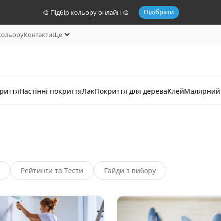
Підібрати
🎨 Підбір кольору онлайн 🎨
 кольору
Контакти
Ще
риття
Настінні покриття
Лак
Покриття для дерева
Клей
Малярний 
Рейтинги та Тести
Гайди з вибору