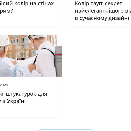
ілий колір на стінах
Колір тауп: секрет
ірим?
найелегантнішого ві
в сучасному дизайні
 2026
нг штукатурок для
 в Україні