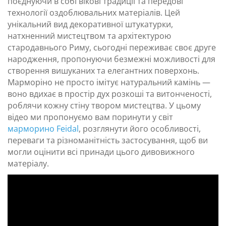
поєднуючи в собі вікові традиції та передові
технології оздоблювальних матеріалів. Цей
унікальний вид декоративної штукатурки,
натхненний мистецтвом та архітектурою
стародавнього Риму, сьогодні переживає своє друге
народження, пропонуючи безмежні можливості для
створення вишуканих та елегантних поверхонь.
Марморіно не просто імітує натуральний камінь —
воно вдихає в простір дух розкоші та витонченості,
роблячи кожну стіну твором мистецтва. У цьому
відео ми пропонуємо вам поринути у світ
марморино Feidal
, розглянути його особливості,
переваги та різноманітність застосування, щоб ви
могли оцінити всі принади цього дивовижного
матеріалу.