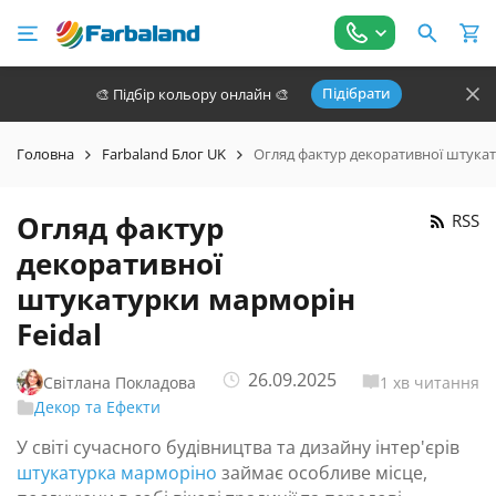
Підібрати
🎨 Підбір кольору онлайн 🎨
Головна
Farbaland Блог UK
Огляд фактур декоративної штукат
Огляд фактур
RSS
декоративної
штукатурки марморін
Feidal
26.09.2025
Світлана Покладова
1 хв читання
Декор та Ефекти
У світі сучасного будівництва та дизайну інтер'єрів
штукатурка марморіно
займає особливе місце,