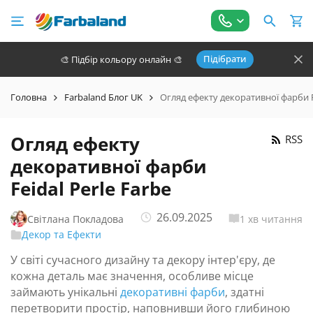
Підібрати
🎨 Підбір кольору онлайн 🎨
Головна
Farbaland Блог UK
Огляд ефекту декоративної фарби Fe
Огляд ефекту
RSS
декоративної фарби
Feidal Perle Farbe
26.09.2025
Світлана Покладова
1 хв читання
Декор та Ефекти
У світі сучасного дизайну та декору інтер'єру, де
кожна деталь має значення, особливе місце
займають унікальні
декоративні фарби
, здатні
перетворити простір, наповнивши його глибиною