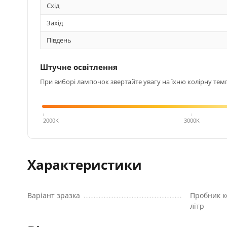
Схід
Захід
Південь
Штучне освітлення
При виборі лампочок звертайте увагу на їхню колірну темп
4000K
2000K
3000K
Характеристики
Варіант зразка
Пробник к
літр