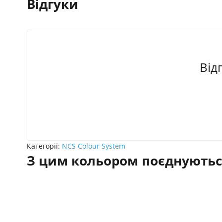
Відгуки
Від
Категорії:
NCS Colour System
З цим кольором поєднуютьс