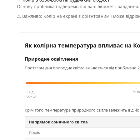
Основу пробника підберемо під ваш бюджет і завдання.
⚠️ Важливо: Колір на екрані є орієнтовним і може відріз
Як колірна температура впливає на Кол
Природне освітлення
Протягом дня природне світло змінюється від приблизно 200
Схід
Рано
сонця
Крім того, температура природного світла залежить від й
Напрямок сонячного світла
Північ