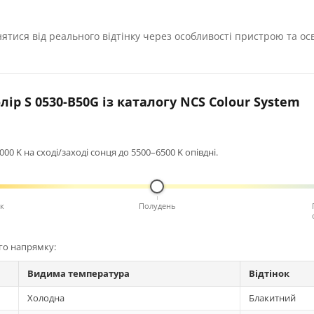
нятися від реального відтінку через особливості пристрою та ос
ір S 0530-B50G із каталогу NCS Colour System
0 K на сході/заході сонця до 5500–6500 K опівдні.
к
Полудень
ого напрямку:
Видима температура
Відтінок
Холодна
Блакитний