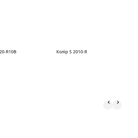
020-R10B
Колір S 2010-R
К