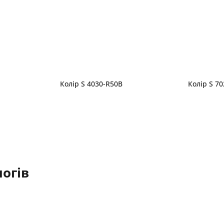
Колір S 4030-R50B
Колір S 7
огів