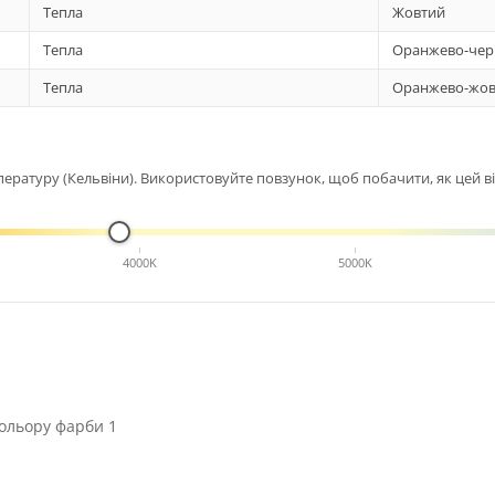
Тепла
Жовтий
Тепла
Оранжево-чер
Тепла
Оранжево-жов
ературу (Кельвіни). Використовуйте повзунок, щоб побачити, як цей від
4000K
5000K
ольору фарби 1