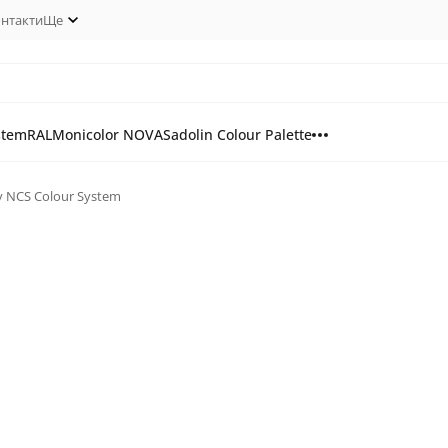
нтакти
Ще
stem
RAL
Monicolor NOVA
Sadolin Colour Palette
гу NCS Colour System