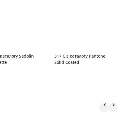
 каталогу Sadolin
317 C з каталогу Pantone
T
ette
Solid Coated
S