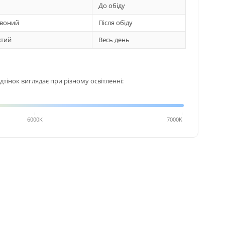
До обіду
воний
Після обіду
тий
Весь день
тінок виглядає при різному освітленні:
6000K
7000K