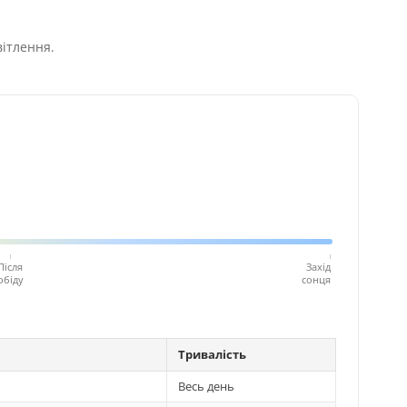
вітлення.
Після
Захід
обіду
сонця
Тривалість
Весь день