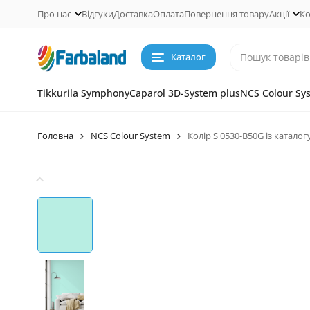
Про нас
Відгуки
Доставка
Оплата
Повернення товару
Акції
Ко
Каталог
Tikkurila Symphony
Caparol 3D-System plus
NCS Colour Sy
Головна
NCS Colour System
Колір S 0530-B50G із катало