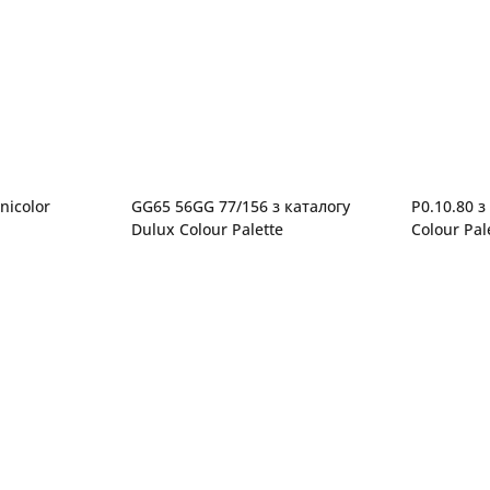
nicolor
GG65 56GG 77/156 з каталогу
P0.10.80 з
Dulux Colour Palette
Colour Pal