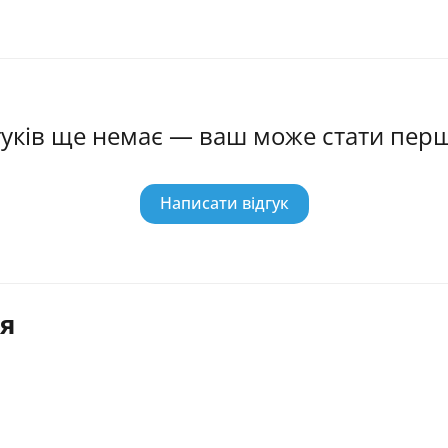
гуків ще немає — ваш може стати пер
Написати відгук
я