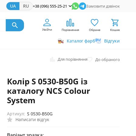
UA
RU
+38 (096) 555-25-21
Замовити дзвінок
Увійти
Порівняння
Обране
Кошик
Каталог фарб
Відгуки
Для порівняння
До обраного
Колір S 0530-B50G із
каталогу NCS Colour
System
Артикул:
S 0530-B50G
Написати відгук
Варіант зразка: