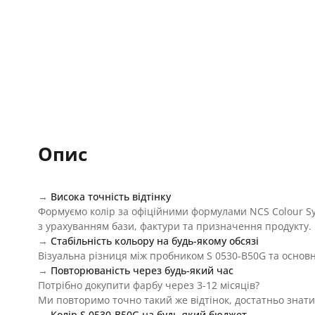
Опис
→
Висока точність відтінку
Формуємо колір за офіційними формулами NCS Colour S
з урахуванням бази, фактури та призначення продукту.
→
Стабільність кольору на будь-якому обсязі
Візуальна різниця між пробником S 0530-B50G та основн
→
Повторюваність через будь-який час
Потрібно докупити фарбу через 3-12 місяців?
Ми повторимо точно такий же відтінок, достатньо знати
→
Колір S 0530-B50G на будь-який бюджет