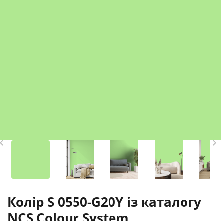
Колір S 0550-G20Y із каталогу
NCS Colour System