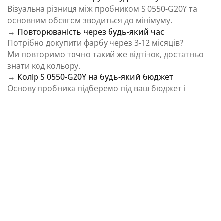
Візуальна різниця між пробником S 0550-G20Y та
основним обсягом зводиться до мінімуму.
→
Повторюваність через будь-який час
Потрібно докупити фарбу через 3-12 місяців?
Ми повторимо точно такий же відтінок, достатньо
знати код кольору.
→
Колір S 0550-G20Y на будь-який бюджет
Основу пробника підберемо під ваш бюджет і
завдання.
⚠️ Важливо: Колір на екрані є орієнтовним і може
відрізнятися від реального відтінку через
особливості пристрою та освітлення.
Як колірна температура впливає на Колір S
0550-G20Y із каталогу NCS Colour System
Природне освітлення