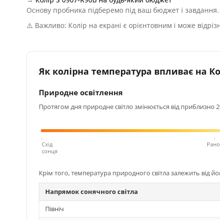
Основу пробника підберемо під ваш бюджет і завдання.
⚠️ Важливо: Колір на екрані є орієнтовним і може відріз
Як колірна температура впливає на Кол
Природне освітлення
Протягом дня природне світло змінюється від приблизно 200
Схід
Рано
сонця
Крім того, температура природного світла залежить від й
Напрямок сонячного світла
Північ