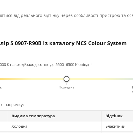
нятися від реального відтінку через особливості пристрою та ос
ір S 0907-R90B із каталогу NCS Colour System
0 K на сході/заході сонця до 5500–6500 K опівдні.
к
Полудень
ого напрямку:
Видима температура
Відтінок
Холодна
Блакитний