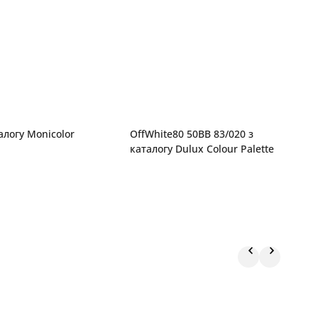
алогу Monicolor
OffWhite80 50BB 83/020 з
0
каталогу Dulux Colour Palette