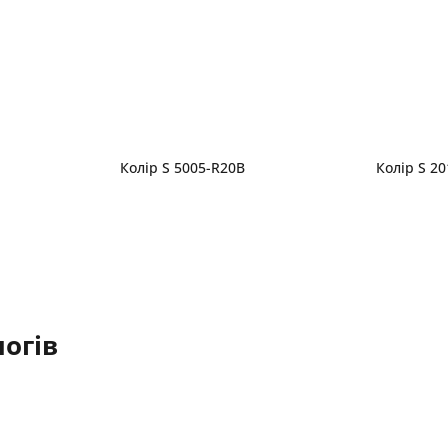
Колір S 5005-R20B
Колір S 2
огів