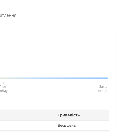
вітлення.
Після
Захід
обіду
сонця
Тривалість
Весь день