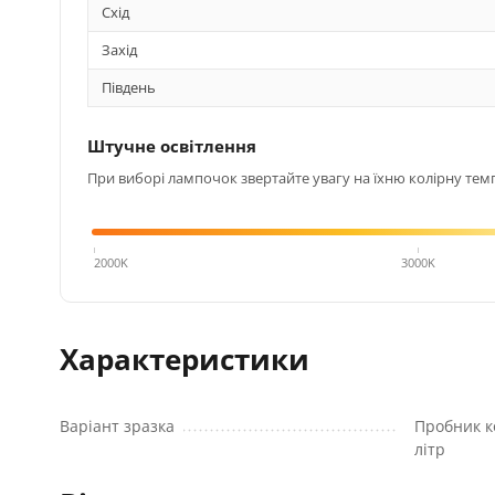
Схід
Захід
Південь
Штучне освітлення
При виборі лампочок звертайте увагу на їхню колірну темп
4000K
2000K
3000K
Характеристики
Варіант зразка
Пробник к
літр