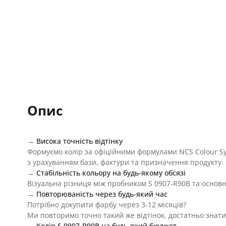
Опис
→
Висока точність відтінку
Формуємо колір за офіційними формулами NCS Colour S
з урахуванням бази, фактури та призначення продукту.
→
Стабільність кольору на будь-якому обсязі
Візуальна різниця між пробником S 0907-R90B та основн
→
Повторюваність через будь-який час
Потрібно докупити фарбу через 3-12 місяців?
Ми повторимо точно такий же відтінок, достатньо знати
→
Колір S 0907-R90B на будь-який бюджет