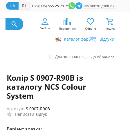
UA
RU
+38 (096) 555-25-21
Замовити дзвінок
Увійти
Порівняння
Обране
Кошик
Каталог фарб
Відгуки
Для порівняння
До обраного
Колір S 0907-R90B із
каталогу NCS Colour
System
Артикул:
S 0907-R90B
Написати відгук
Варіант зразка: