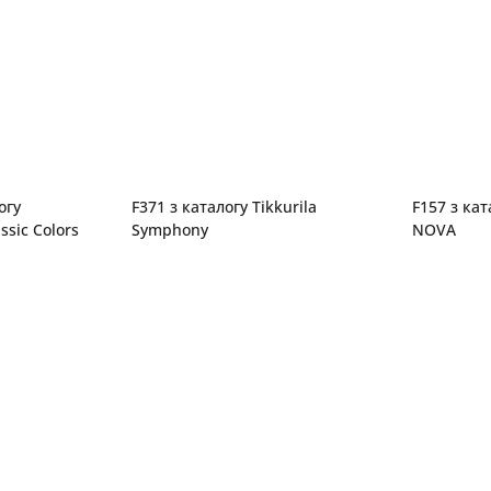
огу
F371 з каталогу Tikkurila
F157 з кат
ssic Colors
Symphony
NOVA