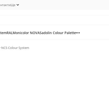
нтакти
Ще
stem
RAL
Monicolor NOVA
Sadolin Colour Palette
у NCS Colour System