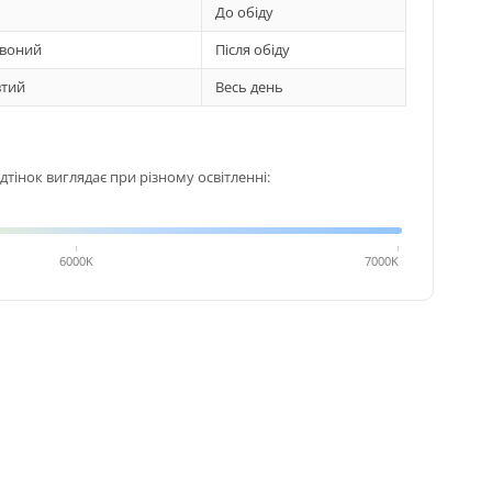
До обіду
воний
Після обіду
тий
Весь день
тінок виглядає при різному освітленні:
6000K
7000K