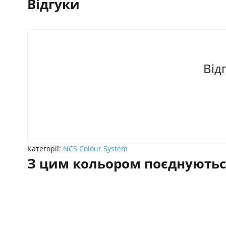
Відгуки
Від
Категорії:
NCS Colour System
З цим кольором поєднуютьс