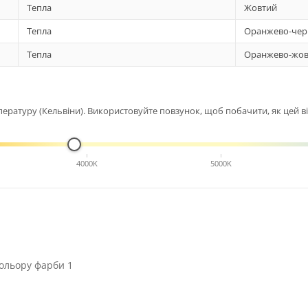
Тепла
Жовтий
Тепла
Оранжево-чер
Тепла
Оранжево-жов
ературу (Кельвіни). Використовуйте повзунок, щоб побачити, як цей від
4000K
5000K
ольору фарби 1