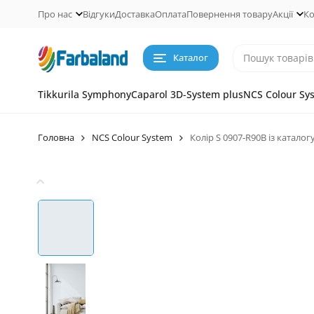
Про нас
Відгуки
Доставка
Оплата
Повернення товару
Акції
Ко
Каталог
Tikkurila Symphony
Caparol 3D-System plus
NCS Colour Sy
Головна
NCS Colour System
Колір S 0907-R90B із каталог