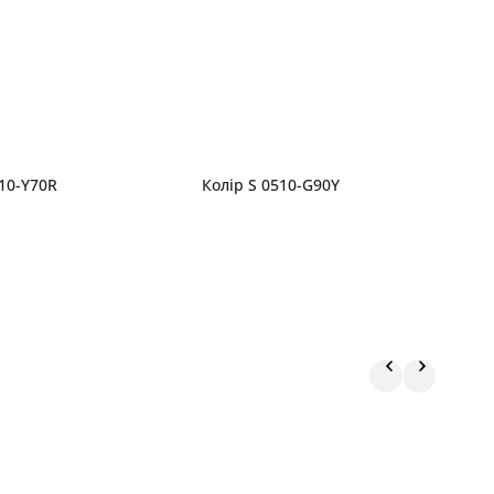
010-Y70R
Колір S 0510-G90Y
К