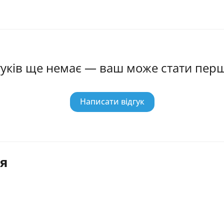
гуків ще немає — ваш може стати пер
Написати відгук
я