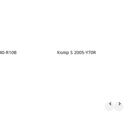
040-R10B
Колір S 2005-Y70R
К