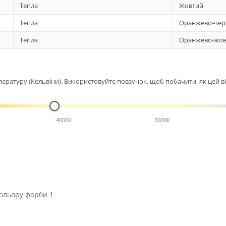
Тепла
Жовтий
Тепла
Оранжево-чер
Тепла
Оранжево-жов
ературу (Кельвіни). Використовуйте повзунок, щоб побачити, як цей від
4000K
5000K
ольору фарби 1