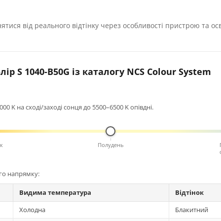
нятися від реального відтінку через особливості пристрою та ос
ір S 1040-B50G із каталогу NCS Colour System
0 K на сході/заході сонця до 5500–6500 K опівдні.
к
Полудень
ого напрямку:
Видима температура
Відтінок
Холодна
Блакитний