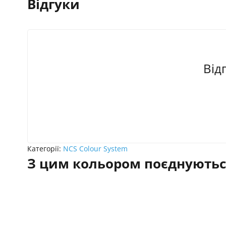
Відгуки
Від
Категорії:
NCS Colour System
З цим кольором поєднуютьс