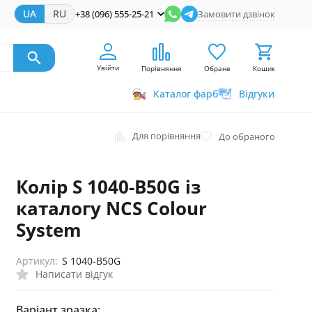
UA
RU
+38 (096) 555-25-21
Замовити дзвінок
Увійти
Порівняння
Обране
Кошик
Каталог фарб
Відгуки
Для порівняння
До обраного
Колір S 1040-B50G із
каталогу NCS Colour
System
Артикул:
S 1040-B50G
Написати відгук
Варіант зразка: