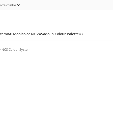
нтакти
Ще
stem
RAL
Monicolor NOVA
Sadolin Colour Palette
гу NCS Colour System