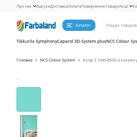
Про нас
Відгуки
Доставка
Оплата
Повернення товару
Акції
Ко
Каталог
Tikkurila Symphony
Caparol 3D-System plus
NCS Colour Sy
Головна
NCS Colour System
Колір S 1040-B50G із катало