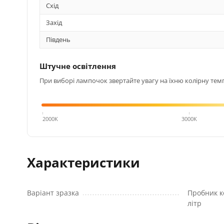
Схід
Захід
Південь
Штучне освітлення
При виборі лампочок звертайте увагу на їхню колірну темп
4000K
2000K
3000K
Характеристики
Варіант зразка
Пробник к
літр