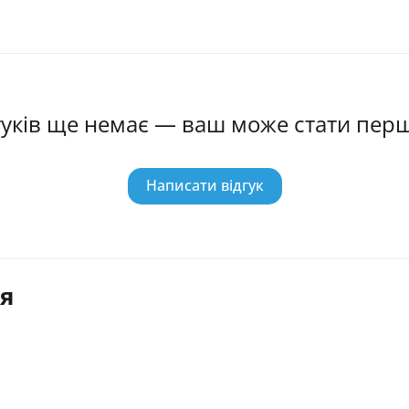
гуків ще немає — ваш може стати пер
Написати відгук
я