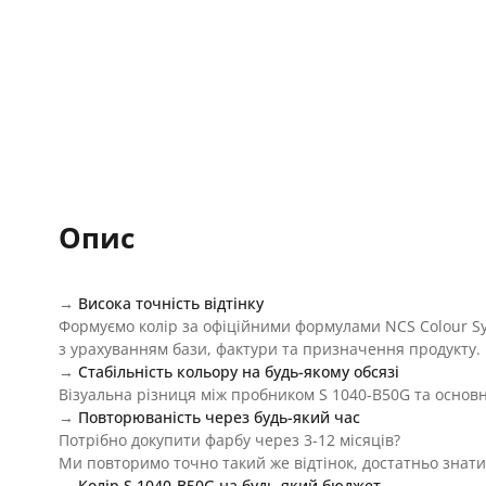
Опис
→
Висока точність відтінку
Формуємо колір за офіційними формулами NCS Colour S
з урахуванням бази, фактури та призначення продукту.
→
Стабільність кольору на будь-якому обсязі
Візуальна різниця між пробником S 1040-B50G та основн
→
Повторюваність через будь-який час
Потрібно докупити фарбу через 3-12 місяців?
Ми повторимо точно такий же відтінок, достатньо знати
→
Колір S 1040-B50G на будь-який бюджет