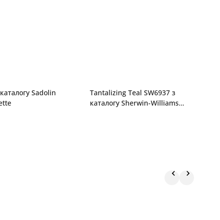
 каталогу Sadolin
Tantalizing Teal SW6937 з
GG90 8
ette
каталогу Sherwin-Williams
D
Color