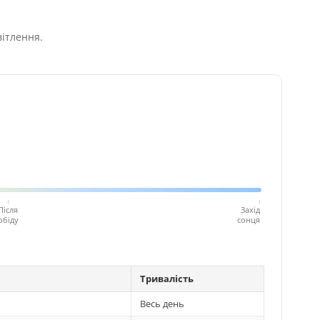
вітлення.
Після
Захід
обіду
сонця
Тривалість
Весь день