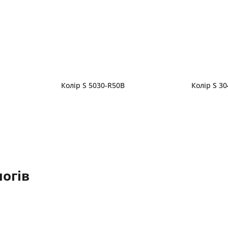
Колір S 5030-R50B
Колір S 3
огів