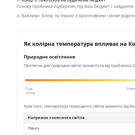
Основу пробника підберемо під ваш бюджет і завдання.
⚠️ Важливо: Колір на екрані є орієнтовним і може відріз
Як колірна температура впливає на Кол
Природне освітлення
Протягом дня природне світло змінюється від приблизно 200
Схід
Рано
сонця
Крім того, температура природного світла залежить від й
Напрямок сонячного світла
Північ