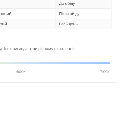
До обіду
воний
Після обіду
тий
Весь день
тінок виглядає при різному освітленні:
6000K
7000K