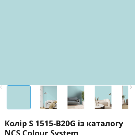
Колір S 1515-B20G із каталогу
NCS Colour System