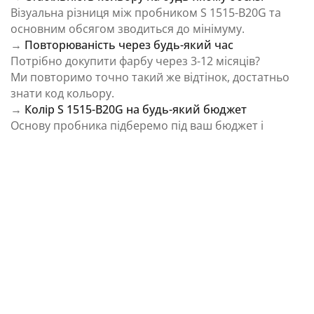
Візуальна різниця між пробником S 1515-B20G та
основним обсягом зводиться до мінімуму.
→
Повторюваність через будь-який час
Потрібно докупити фарбу через 3-12 місяців?
Ми повторимо точно такий же відтінок, достатньо
знати код кольору.
→
Колір S 1515-B20G на будь-який бюджет
Основу пробника підберемо під ваш бюджет і
завдання.
⚠️ Важливо: Колір на екрані є орієнтовним і може
відрізнятися від реального відтінку через
особливості пристрою та освітлення.
Як колірна температура впливає на Колір S
1515-B20G із каталогу NCS Colour System
Природне освітлення