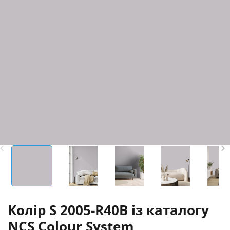
Колір S 2005-R40B із каталогу
NCS Colour System