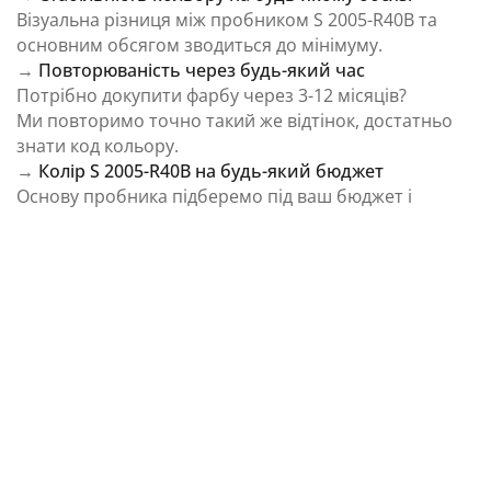
Візуальна різниця між пробником S 2005-R40B та
основним обсягом зводиться до мінімуму.
→
Повторюваність через будь-який час
Потрібно докупити фарбу через 3-12 місяців?
Ми повторимо точно такий же відтінок, достатньо
знати код кольору.
→
Колір S 2005-R40B на будь-який бюджет
Основу пробника підберемо під ваш бюджет і
завдання.
⚠️ Важливо: Колір на екрані є орієнтовним і може
відрізнятися від реального відтінку через
особливості пристрою та освітлення.
Як колірна температура впливає на Колір S
2005-R40B із каталогу NCS Colour System
Природне освітлення