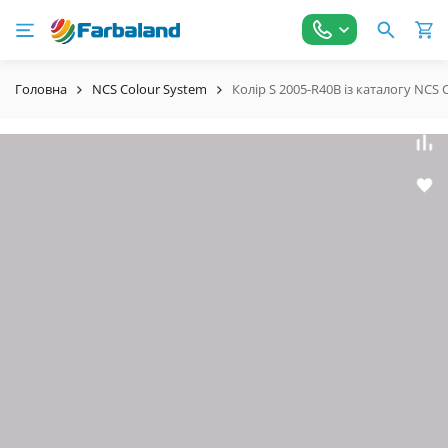
Головна
NCS Colour System
Колір S 2005-R40B із каталогу NCS 