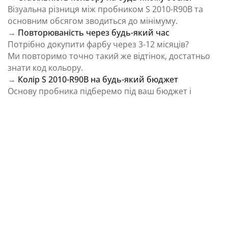
Візуальна різниця між пробником S 2010-R90B та
основним обсягом зводиться до мінімуму.
→
Повторюваність через будь-який час
Потрібно докупити фарбу через 3-12 місяців?
Ми повторимо точно такий же відтінок, достатньо
знати код кольору.
→
Колір S 2010-R90B на будь-який бюджет
Основу пробника підберемо під ваш бюджет і
завдання.
⚠️ Важливо: Колір на екрані є орієнтовним і може
відрізнятися від реального відтінку через
особливості пристрою та освітлення.
Як колірна температура впливає на Колір S
2010-R90B із каталогу NCS Colour System
Природне освітлення