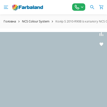
Головна
NCS Colour System
Колір S 2010-R90B із каталогу NCS 