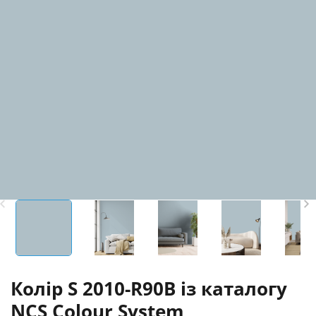
Колір S 2010-R90B із каталогу
NCS Colour System