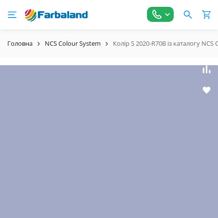
Головна
NCS Colour System
Колір S 2020-R70B із каталогу NCS 