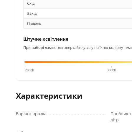
Схід
Захід
Південь
Штучне освітлення
При виборі лампочок звертайте увагу на їхню колірну темп
4000K
2000K
3000K
Характеристики
Варіант зразка
Пробник к
літр