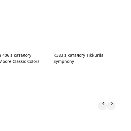
 406 з каталогу
K383 з каталогу Tikkurila
T
oore Classic Colors
Symphony