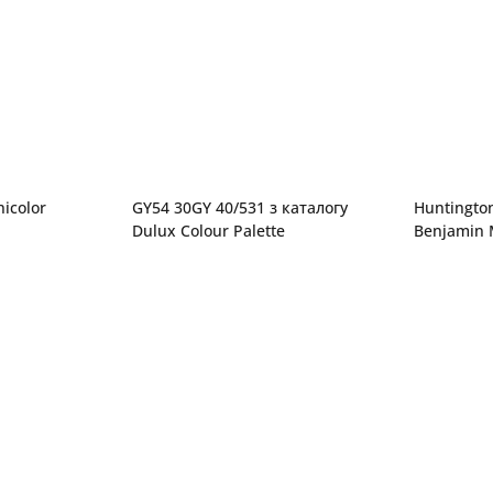
icolor
GY54 30GY 40/531 з каталогу
Huntington
Dulux Colour Palette
Benjamin M