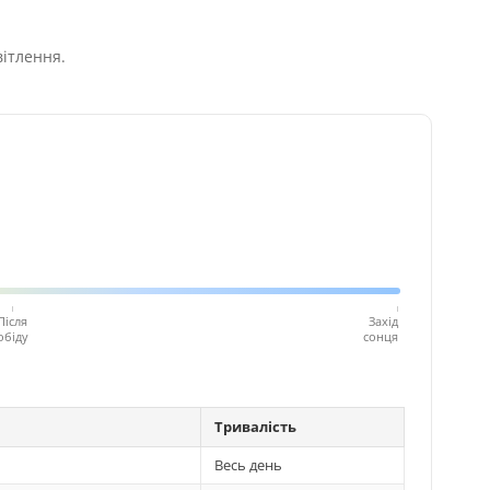
вітлення.
Після
Захід
обіду
сонця
Тривалість
Весь день