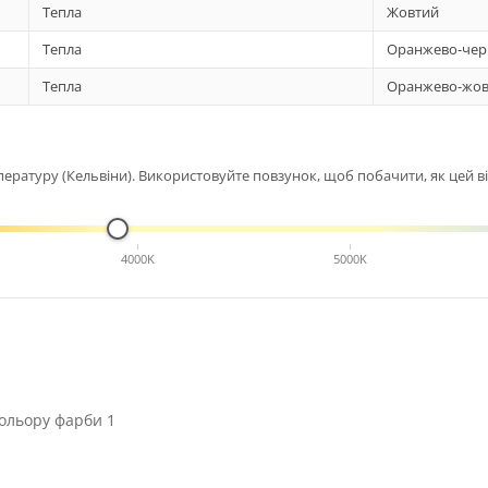
Тепла
Жовтий
Тепла
Оранжево-чер
Тепла
Оранжево-жов
ературу (Кельвіни). Використовуйте повзунок, щоб побачити, як цей від
4000K
5000K
ольору фарби 1