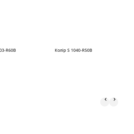
603-R60B
Колір S 1040-R50B
К