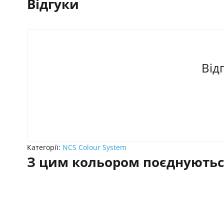
Відгуки
Від
Категорії:
NCS Colour System
З цим кольором поєднуютьс