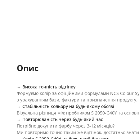
Опис
→
Висока точність відтінку
Формуємо колір за офіційними формулами NCS Colour S
з урахуванням бази, фактури та призначення продукту.
→
Стабільність кольору на будь-якому обсязі
Візуальна різниця між пробником S 2050-G40Y та основн
→
Повторюваність через будь-який час
Потрібно докупити фарбу через 3-12 місяців?
Ми повторимо точно такий же відтінок, достатньо знати
→
Колір S 2050-G40Y на будь-який бюджет