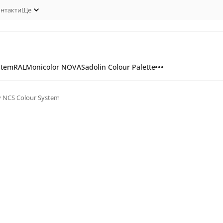
нтакти
Ще
stem
RAL
Monicolor NOVA
Sadolin Colour Palette
у NCS Colour System