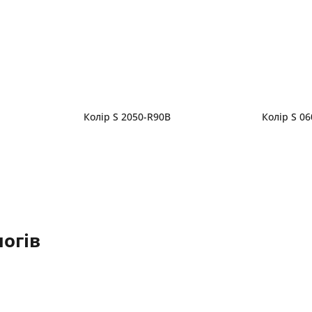
Колір S 2050-R90B
Колір S 0
огів