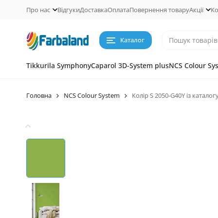
Про нас
Відгуки
Доставка
Оплата
Повернення товару
Акції
Ко
Каталог
Tikkurila Symphony
Caparol 3D-System plus
NCS Colour Sy
Головна
NCS Colour System
Колір S 2050-G40Y із каталог