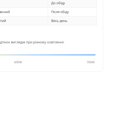
До обіду
воний
Після обіду
тий
Весь день
тінок виглядає при різному освітленні:
6000K
7000K