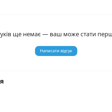
гуків ще немає — ваш може стати пер
Написати відгук
я