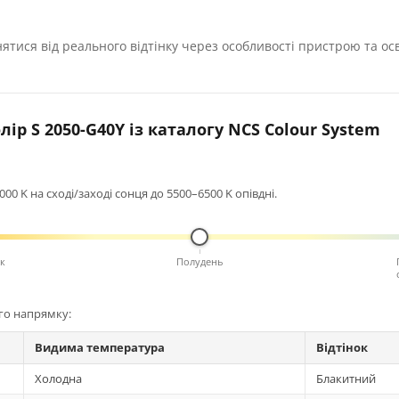
нятися від реального відтінку через особливості пристрою та ос
ір S 2050-G40Y із каталогу NCS Colour System
0 K на сході/заході сонця до 5500–6500 K опівдні.
к
Полудень
ого напрямку:
Видима температура
Відтінок
Холодна
Блакитний