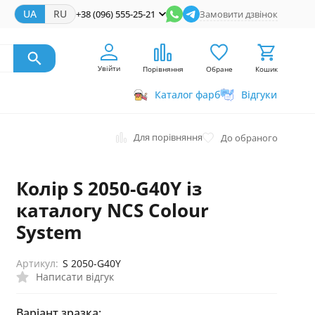
UA
RU
+38 (096) 555-25-21
Замовити дзвінок
Увійти
Порівняння
Обране
Кошик
Каталог фарб
Відгуки
Для порівняння
До обраного
Колір S 2050-G40Y із
каталогу NCS Colour
System
Артикул:
S 2050-G40Y
Написати відгук
Варіант зразка: