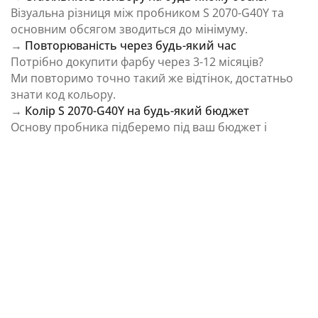
Візуальна різниця між пробником S 2070-G40Y та
основним обсягом зводиться до мінімуму.
→
Повторюваність через будь-який час
Потрібно докупити фарбу через 3-12 місяців?
Ми повторимо точно такий же відтінок, достатньо
знати код кольору.
→
Колір S 2070-G40Y на будь-який бюджет
Основу пробника підберемо під ваш бюджет і
завдання.
⚠️ Важливо: Колір на екрані є орієнтовним і може
відрізнятися від реального відтінку через
особливості пристрою та освітлення.
Як колірна температура впливає на Колір S
2070-G40Y із каталогу NCS Colour System
Природне освітлення