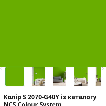
Колір S 2070-G40Y із каталогу
NCS Colour System