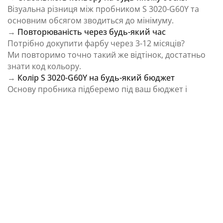
Візуальна різниця між пробником S 3020-G60Y та
основним обсягом зводиться до мінімуму.
→
Повторюваність через будь-який час
Потрібно докупити фарбу через 3-12 місяців?
Ми повторимо точно такий же відтінок, достатньо
знати код кольору.
→
Колір S 3020-G60Y на будь-який бюджет
Основу пробника підберемо під ваш бюджет і
завдання.
⚠️ Важливо: Колір на екрані є орієнтовним і може
відрізнятися від реального відтінку через
особливості пристрою та освітлення.
Як колірна температура впливає на Колір S
3020-G60Y із каталогу NCS Colour System
Природне освітлення