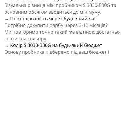
Візуальна різниця між пробником S 3030-B30G та
основним обсягом зводиться до мінімуму.
→
Повторюваність через будь-який час
Потрібно докупити фарбу через 3-12 місяців?
Ми повторимо точно такий же відтінок, достатньо
знати код кольору.
→
Колір S 3030-B30G на будь-який бюджет
Основу пробника підберемо під ваш бюджет і
завдання.
⚠️ Важливо: Колір на екрані є орієнтовним і може
відрізнятися від реального відтінку через
особливості пристрою та освітлення.
Як колірна температура впливає на Колір S
3030-B30G із каталогу NCS Colour System
Природне освітлення