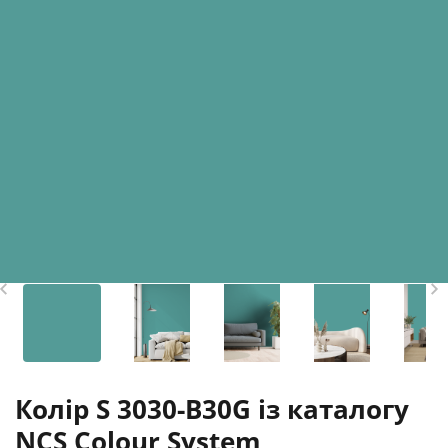
Колір S 3030-B30G із каталогу
NCS Colour System