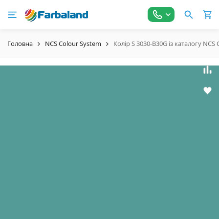
Головна
NCS Colour System
Колір S 3030-B30G із каталогу NCS 