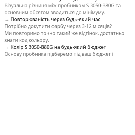
Візуальна різниця між пробником S 3050-B80G та
основним обсягом зводиться до мінімуму.
→
Повторюваність через будь-який час
Потрібно докупити фарбу через 3-12 місяців?
Ми повторимо точно такий же відтінок, достатньо
знати код кольору.
→
Колір S 3050-B80G на будь-який бюджет
Основу пробника підберемо під ваш бюджет і
завдання.
⚠️ Важливо: Колір на екрані є орієнтовним і може
відрізнятися від реального відтінку через
особливості пристрою та освітлення.
Як колірна температура впливає на Колір S
3050-B80G із каталогу NCS Colour System
Природне освітлення