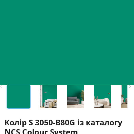
Колір S 3050-B80G із каталогу
NCS Colour System