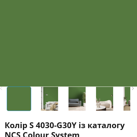
Колір S 4030-G30Y із каталогу
NCS Colour System