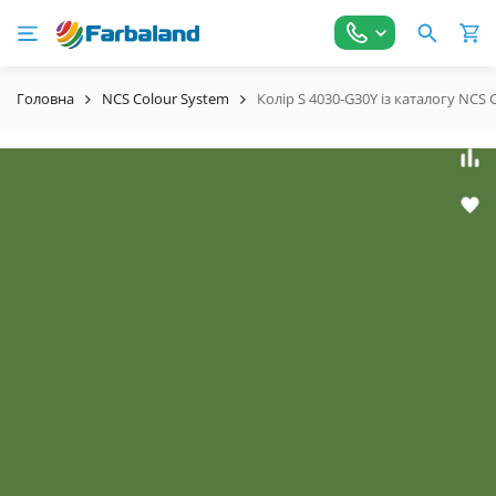
Головна
NCS Colour System
Колір S 4030-G30Y із каталогу NCS 