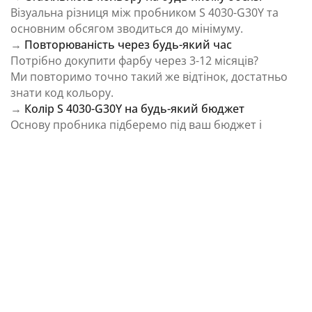
Візуальна різниця між пробником S 4030-G30Y та
основним обсягом зводиться до мінімуму.
→
Повторюваність через будь-який час
Потрібно докупити фарбу через 3-12 місяців?
Ми повторимо точно такий же відтінок, достатньо
знати код кольору.
→
Колір S 4030-G30Y на будь-який бюджет
Основу пробника підберемо під ваш бюджет і
завдання.
⚠️ Важливо: Колір на екрані є орієнтовним і може
відрізнятися від реального відтінку через
особливості пристрою та освітлення.
Як колірна температура впливає на Колір S
4030-G30Y із каталогу NCS Colour System
Природне освітлення