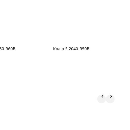
030-R60B
Колір S 2040-R50B
К