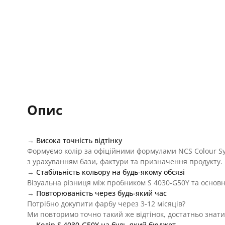
Опис
→
Висока точність відтінку
Формуємо колір за офіційними формулами NCS Colour S
з урахуванням бази, фактури та призначення продукту.
→
Стабільність кольору на будь-якому обсязі
Візуальна різниця між пробником S 4030-G50Y та основн
→
Повторюваність через будь-який час
Потрібно докупити фарбу через 3-12 місяців?
Ми повторимо точно такий же відтінок, достатньо знати
→
Колір S 4030-G50Y на будь-який бюджет