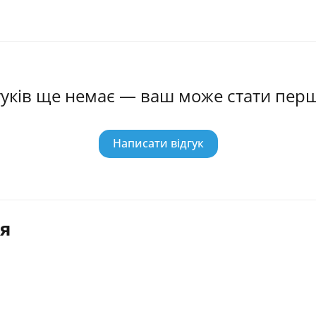
гуків ще немає — ваш може стати пер
Написати відгук
я