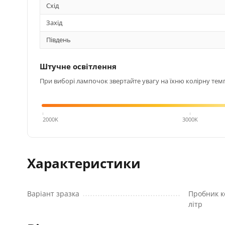
Схід
Захід
Південь
Штучне освітлення
При виборі лампочок звертайте увагу на їхню колірну темп
4000K
2000K
3000K
Характеристики
Варіант зразка
Пробник к
літр