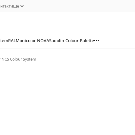
нтакти
Ще
stem
RAL
Monicolor NOVA
Sadolin Colour Palette
у NCS Colour System