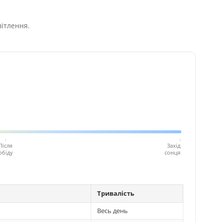
вітлення.
Після
Захід
обіду
сонця
Тривалість
Весь день