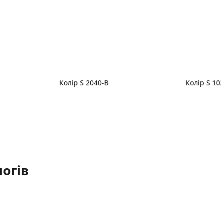
Колір S 2040-B
Колір S 1
огів