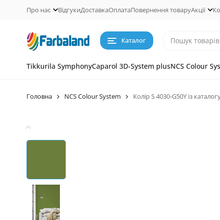
Про нас
Відгуки
Доставка
Оплата
Повернення товару
Акції
Ко
Каталог
Tikkurila Symphony
Caparol 3D-System plus
NCS Colour Sy
Головна
NCS Colour System
Колір S 4030-G50Y із каталог