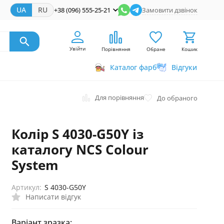
UA
RU
+38 (096) 555-25-21
Замовити дзвінок
Увійти
Порівняння
Обране
Кошик
Каталог фарб
Відгуки
Для порівняння
До обраного
Колір S 4030-G50Y із
каталогу NCS Colour
System
Артикул:
S 4030-G50Y
Написати відгук
Варіант зразка: