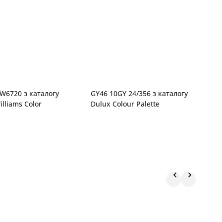
SW6720 з каталогу
GY46 10GY 24/356 з каталогу
M
lliams Color
Dulux Colour Palette
S