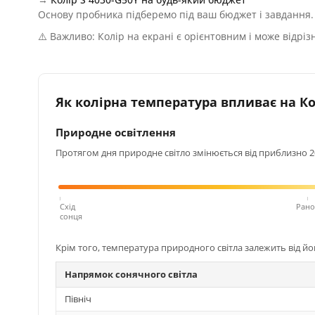
Основу пробника підберемо під ваш бюджет і завдання.
⚠️ Важливо: Колір на екрані є орієнтовним і може відріз
Як колірна температура впливає на Кол
Природне освітлення
Протягом дня природне світло змінюється від приблизно 200
Схід
Рано
сонця
Крім того, температура природного світла залежить від й
Напрямок сонячного світла
Північ