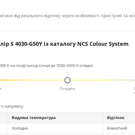
нятися від реального відтінку через особливості пристрою та ос
ір S 4030-G50Y із каталогу NCS Colour System
0 K на сході/заході сонця до 5500–6500 K опівдні.
к
Полудень
ого напрямку:
Видима температура
Відтінок
Холодна
Блакитний