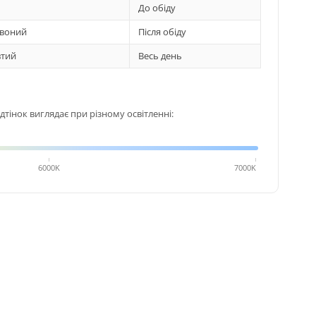
До обіду
воний
Після обіду
тий
Весь день
тінок виглядає при різному освітленні:
6000K
7000K