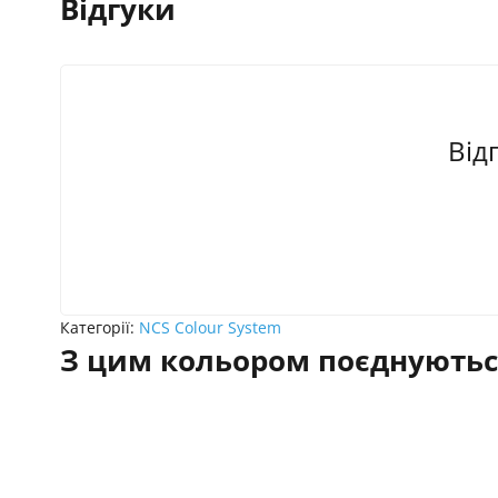
Відгуки
Від
Категорії:
NCS Colour System
З цим кольором поєднуютьс