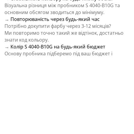
Візуальна різниця між пробником S 4040-B10G та
основним обсягом зводиться до мінімуму.
→
Повторюваність через будь-який час
Потрібно докупити фарбу через 3-12 місяців?
Ми повторимо точно такий же відтінок, достатньо
знати код кольору.
→
Колір S 4040-B10G на будь-який бюджет
Основу пробника підберемо під ваш бюджет і
завдання.
⚠️ Важливо: Колір на екрані є орієнтовним і може
відрізнятися від реального відтінку через
особливості пристрою та освітлення.
Як колірна температура впливає на Колір S
4040-B10G із каталогу NCS Colour System
Природне освітлення