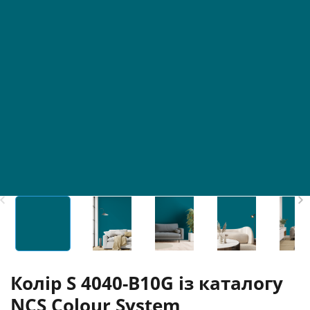
Колір S 4040-B10G із каталогу
NCS Colour System